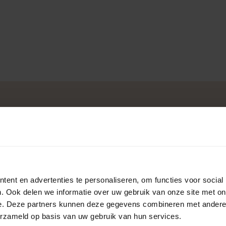
jaloezie van het merk Luxaflex
n is geschikt voor in
Kleur
oezie op maat maken; kies uit
ent en advertenties te personaliseren, om functies voor social
ieve opties en verschillende
. Ook delen we informatie over uw gebruik van onze site met on
Levertermijn
e. Deze partners kunnen deze gegevens combineren met andere i
erzameld op basis van uw gebruik van hun services.
osten
Lamelbreedte