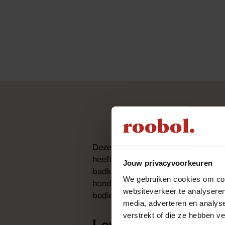
Deze lichtdoorlatende horizontale 
heeft een lamelbreedte van 35 mm e
Jouw privacyvoorkeuren
badkamers. Laat uw horizontale jal
We gebruiken cookies om cont
honderden kleuren, diverse decorat
websiteverkeer te analyseren
bedieningsmogelijkheden.
media, adverteren en analys
verstrekt of die ze hebben v
Levertijd & bezorgk