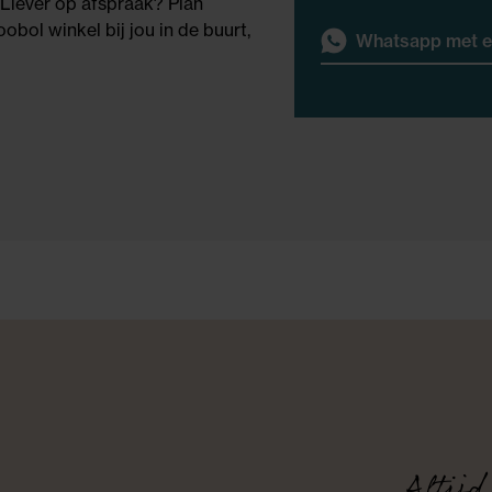
 Liever op afspraak? Plan
obol winkel bij jou in de buurt,
Whatsapp met e
Altijd