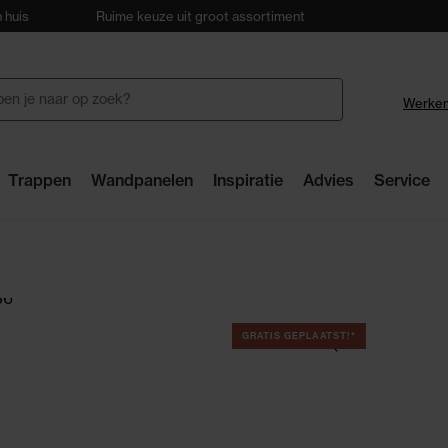
 huis
Ruime keuze uit groot assortiment
28 winkels
Werken
Trappen
Wandpanelen
Inspiratie
Advies
Service
GRATIS GEPLAATST!*