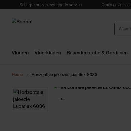
Scherpe prijzen met goede service
Gratis advies aan
Vloeren
Vloerkleden
Raamdecoratie & Gordijnen
Home
Horizontale jaloezie Luxaflex 6036