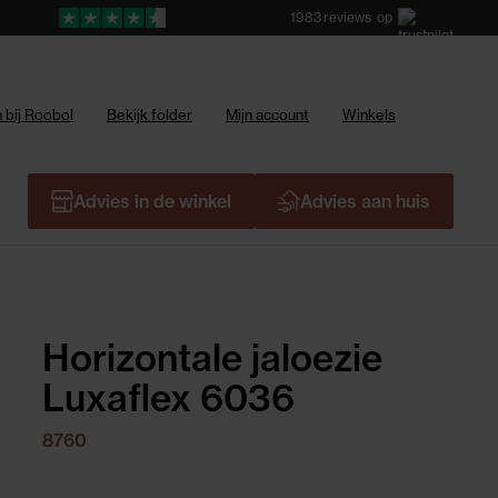
1983
reviews
op
 bij Roobol
Bekijk folder
Mijn account
Winkels
Advies in de winkel
Advies aan huis
Horizontale jaloezie
Luxaflex 6036
8760