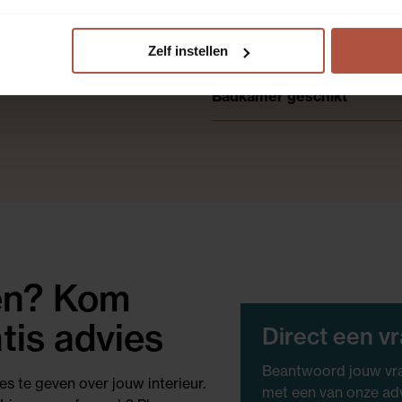
Transparantie
Zelf instellen
Badkamer geschikt
gen? Kom
tis advies
Direct een v
Beantwoord jouw vra
es te geven over jouw interieur.
met een van onze ad