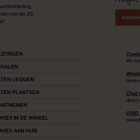
 raambekleding
 één van de 28
Aanmel
r!
EZORGEN
Conta
We hel
FHALEN
Whats
ATEN LEGGEN
binnen
ATEN PLAATSEN
Chat 
direct
AATNEMEN
0180
VIES IN DE WINKEL
maanda
VIES AAN HUIS