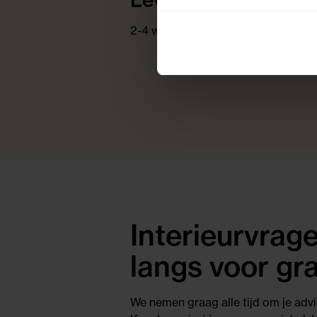
2-4 weken
Interieurvra
langs voor gra
We nemen graag alle tijd om je advi