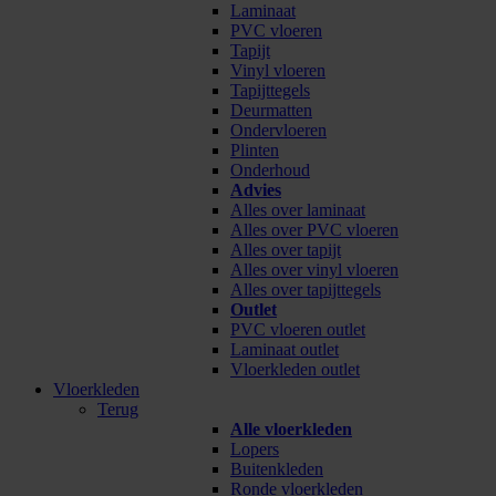
Laminaat
PVC vloeren
Tapijt
Vinyl vloeren
Tapijttegels
Deurmatten
Ondervloeren
Plinten
Onderhoud
Advies
Alles over laminaat
Alles over PVC vloeren
Alles over tapijt
Alles over vinyl vloeren
Alles over tapijttegels
Outlet
PVC vloeren outlet
Laminaat outlet
Vloerkleden outlet
Vloerkleden
Terug
Alle vloerkleden
Lopers
Buitenkleden
Ronde vloerkleden