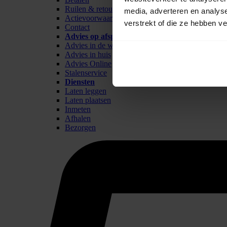
Ruilen & retour
media, adverteren en analys
Actievoorwaarden
verstrekt of die ze hebben v
Contact
Advies op afspraak
Advies in de winkel
Advies in huis
Advies Online
Stalenservice
Diensten
Laten leggen
Laten plaatsen
Inmeten
Afhalen
Bezorgen