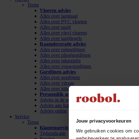
Terug
Vloeren advies
Alles over laminaat
Alles over PVC vloeren
Alles over tapijt
Alles over vinyl vloeren
Alles over tapijttegels
Raamdecoratie advies
Alles over rolgordijnen
Alles over plisségordijnen
Alles over jaloezieën
Alles over vouwgordijnen
Gordijnen advies
Alles over gordijnen
Alles over vitrage
Alles over inbetween
Persoonlijk advies
Advies in de winkel
Advies aan huis
Advies online
Service
Jouw privacyvoorkeuren
Terug
Klantenservice
We gebruiken cookies om cont
Tijdsindicatie
websiteverkeer te analyseren
Betalen