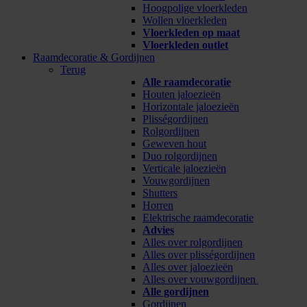
Hoogpolige vloerkleden
Wollen vloerkleden
Vloerkleden op maat
Vloerkleden outlet
Raamdecoratie & Gordijnen
Terug
Alle raamdecoratie
Houten jaloezieën
Horizontale jaloezieën
Plisségordijnen
Rolgordijnen
Geweven hout
Duo rolgordijnen
Verticale jaloezieën
Vouwgordijnen
Shutters
Horren
Elektrische raamdecoratie
Advies
Alles over rolgordijnen
Alles over plisségordijnen
Alles over jaloezieën
Alles over vouwgordijnen
Alle gordijnen
Gordijnen