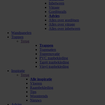
Inbetween
Vitrage
Gordijnrails
Advies
Alles over gordijnen
Alles over vitrage
Alles over inbetween
Wandpanelen
Trappen
Terug
Trappen
Trapmatten
Traprenovatie
PVC trapbekleding
Tapijt trapbekleding
Vinyl trapbekleding
Inspiratie
Terug
Alle inspiratie
Vloeren
Raambekleding
Tips
Woontrends
Nieuws
Advies