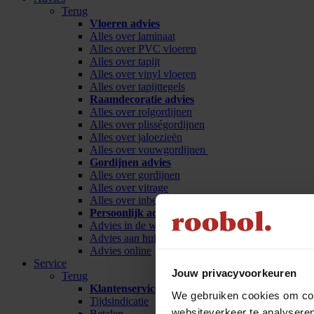
Terug
Vloeren advies
Alles over laminaat
Alles over PVC vloeren
Alles over tapijt
Alles over vinyl vloeren
Alles over tapijttegels
Raamdecoratie advies
Alles over rolgordijnen
Alles over plisségordijnen
Alles over jaloezieën
Alles over vouwgordijnen
Gordijnen advies
Alles over gordijnen
Alles over vitrage
Alles over inbetween
Persoonlijk advies
Advies in de winkel
Advies aan huis
Advies online
Service
Jouw privacyvoorkeuren
Terug
Klantenservice
We gebruiken cookies om cont
Tijdsindicatie
websiteverkeer te analyseren
Betalen