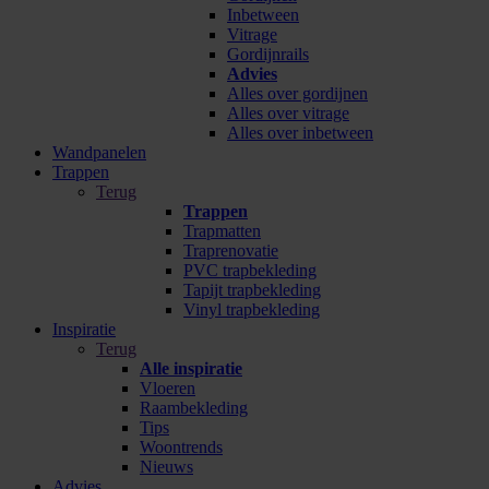
Inbetween
Vitrage
Gordijnrails
Advies
Alles over gordijnen
Alles over vitrage
Alles over inbetween
Wandpanelen
Trappen
Terug
Trappen
Trapmatten
Traprenovatie
PVC trapbekleding
Tapijt trapbekleding
Vinyl trapbekleding
Inspiratie
Terug
Alle inspiratie
Vloeren
Raambekleding
Tips
Woontrends
Nieuws
Advies