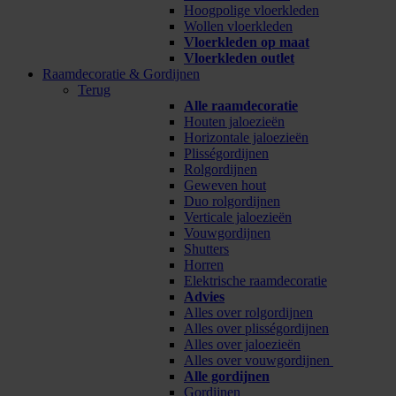
Hoogpolige vloerkleden
Wollen vloerkleden
Vloerkleden op maat
Vloerkleden outlet
Raamdecoratie & Gordijnen
Terug
Alle raamdecoratie
Houten jaloezieën
Horizontale jaloezieën
Plisségordijnen
Rolgordijnen
Geweven hout
Duo rolgordijnen
Verticale jaloezieën
Vouwgordijnen
Shutters
Horren
Elektrische raamdecoratie
Advies
Alles over rolgordijnen
Alles over plisségordijnen
Alles over jaloezieën
Alles over vouwgordijnen
Alle gordijnen
Gordijnen