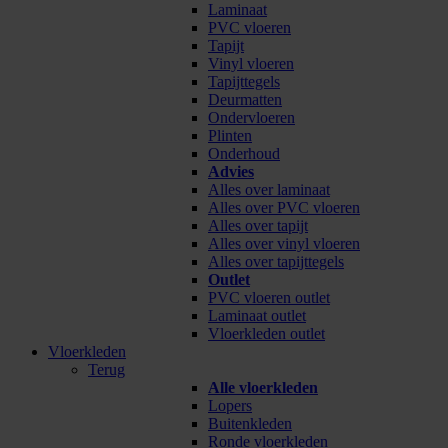
Laminaat
PVC vloeren
Tapijt
Vinyl vloeren
Tapijttegels
Deurmatten
Ondervloeren
Plinten
Onderhoud
Advies
Alles over laminaat
Alles over PVC vloeren
Alles over tapijt
Alles over vinyl vloeren
Alles over tapijttegels
Outlet
PVC vloeren outlet
Laminaat outlet
Vloerkleden outlet
Vloerkleden
Terug
Alle vloerkleden
Lopers
Buitenkleden
Ronde vloerkleden