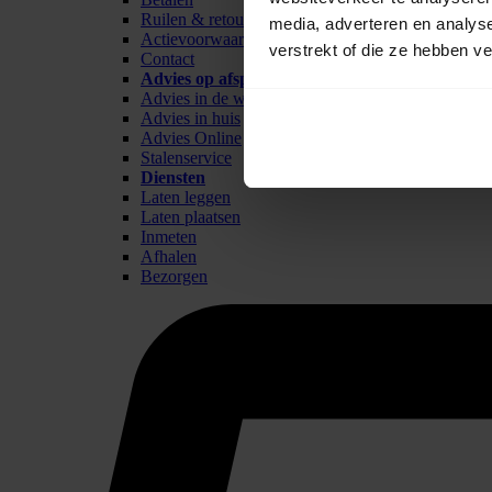
Ruilen & retour
media, adverteren en analys
Actievoorwaarden
verstrekt of die ze hebben v
Contact
Advies op afspraak
Advies in de winkel
Advies in huis
Advies Online
Stalenservice
Diensten
Laten leggen
Laten plaatsen
Inmeten
Afhalen
Bezorgen