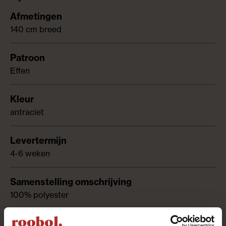
140 cm breed
Effen
antraciet
4-6 weken
100% polyester