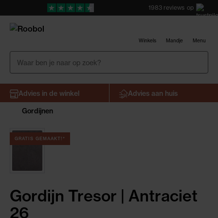
1983
reviews
op
Winkels
Mandje
Menu
Advies in de winkel
Advies aan huis
Gordijnen
GRATIS GEMAAKT!*
Gordijn Tresor | Antraciet
26