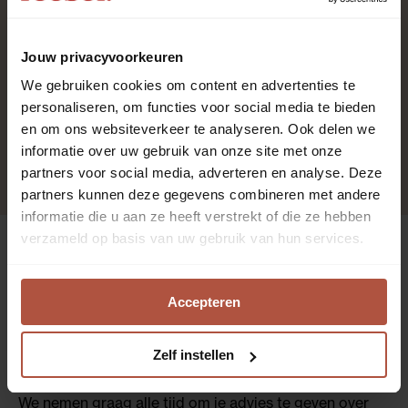
2.0%
Jouw privacyvoorkeuren
We gebruiken cookies om content en advertenties te
Ja
personaliseren, om functies voor social media te bieden
en om ons websiteverkeer te analyseren. Ook delen we
eosnE
informatie over uw gebruik van onze site met onze
partners voor social media, adverteren en analyse. Deze
partners kunnen deze gegevens combineren met andere
informatie die u aan ze heeft verstrekt of die ze hebben
verzameld op basis van uw gebruik van hun services.
Interieurvragen?
Kom langs voor
Accepteren
gratis advies
Zelf instellen
We nemen graag alle tijd om je advies te geven over