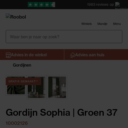
1983
reviews
op
Winkels
Mandje
Menu
Advies in de winkel
Advies aan huis
Gordijnen
GRATIS GEMAAKT!*
Gordijn Sophia | Groen 37
10002126