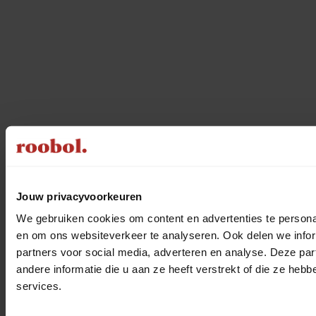
Sluiten
Terug naar prijsoverzicht
Gratis en vrijblijvend offerte aanvragen
Jouw privacyvoorkeuren
1
We gebruiken cookies om content en advertenties te personal
Telefonisch contact
en om ons websiteverkeer te analyseren. Ook delen we infor
partners voor social media, adverteren en analyse. Deze p
Na je aanvraag belt een van onze adviseurs je op om al je wensen
andere informatie die u aan ze heeft verstrekt of die ze he
voor je raamdecoratie te bespreken, zodat we in één keer een
complete offerte kunnen opstellen.
services.
2