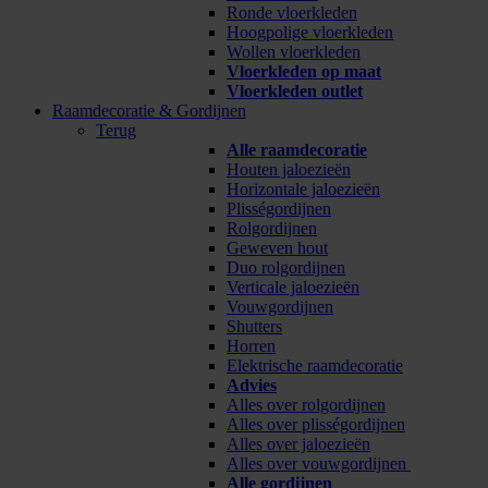
Ronde vloerkleden
Hoogpolige vloerkleden
Wollen vloerkleden
Vloerkleden op maat
Vloerkleden outlet
Raamdecoratie & Gordijnen
Terug
Alle raamdecoratie
Houten jaloezieën
Horizontale jaloezieën
Plisségordijnen
Rolgordijnen
Geweven hout
Duo rolgordijnen
Verticale jaloezieën
Vouwgordijnen
Shutters
Horren
Elektrische raamdecoratie
Advies
Alles over rolgordijnen
Alles over plisségordijnen
Alles over jaloezieën
Alles over vouwgordijnen
Alle gordijnen