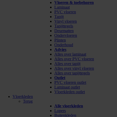
Vloeren & toebehoren
Laminaat
PVC vloeren
Tapijt
Vinyl vloeren
Tapijttegels
Deurmatten
Ondervloeren
Plinten
Onderhoud
Advies
Alles over laminaat
Alles over PVC vloeren
Alles over tapijt
Alles over vinyl vloeren
Alles over tapijttegels
Outlet
PVC vloeren outlet
Laminaat outlet
Vloerkleden outlet
Vloerkleden
Terug
Alle vloerkleden
Lopers
Buitenkleden