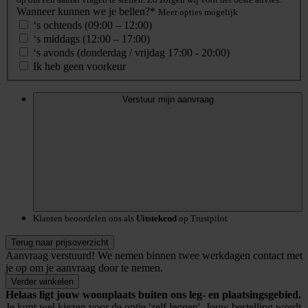
Wanneer kunnen we je bellen?*
Meer opties mogelijk
‘s ochtends (09:00 – 12:00)
‘s middags (12:00 – 17:00)
‘s avonds (donderdag / vrijdag 17:00 - 20:00)
Ik heb geen voorkeur
Verstuur mijn aanvraag
Klanten beoordelen ons als
Uitstekend
op Trustpilot
Terug naar prijsoverzicht
Aanvraag verstuurd!
We nemen binnen twee werkdagen contact met
je op om je aanvraag door te nemen.
Verder winkelen
Helaas ligt jouw woonplaats buiten ons leg- en plaatsingsgebied.
Je kunt wel kiezen voor de optie 'zelf leggen'. Jouw bestelling wordt