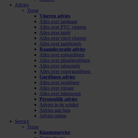
Advies
Terug
Vloeren advies
Alles over laminaat
Alles over PVC vloeren
Alles over tapijt
Alles over vinyl vloeren
Alles over tapijttegels
Raamdecoratie advies
Alles over rolgordijnen
Alles over plisségordijnen
Alles over jaloezieën
Alles over vouwgordijnen
Gordijnen advies
Alles over gordijnen
Alles over vitrage
Alles over inbetween
Persoonlijk advies
Advies in de winkel
Advies aan huis
Advies online
Service
Terug
Klantenservice
Tijdsindicatie