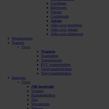
Gordijnen
Inbetween
Vitrage
Gordijnrails
Advies
Alles over gordijnen
Alles over vitrage
Alles over inbetween
Wandpanelen
Trappen
Terug
Trappen
Trapmatten
Traprenovatie
PVC trapbekleding
Tapijt trapbekleding
Vinyl trapbekleding
Inspiratie
Terug
Alle inspiratie
Vloeren
Raambekleding
Tips
Woontrends
Nieuws