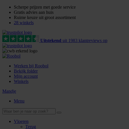
Scherpe prijzen met goede service
Gratis advies aan huis
Ruime keuze uit groot assortiment
28 winkels
Uitstekend
uit
1983
klant
reviews
op
Werken bij Roobol
Bekijk folder
Mijn account
Winkels
Mandje
Menu
Vloeren
Terug