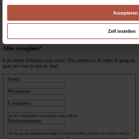
Ontvang persoonlijke offerte
Accepteren
Ontvang binnen 3 tot 4 werkdagen je persoonlijk opgestelde offerte
in je mail.
Zelf instellen
3
Alles compleet?
Is je offerte helemaal naar wens? Dan zetten we de order in gang en
gaan we voor je aan de slag!
Naam
Woonplaats
E-mailadres
Op dit e-mailadres ontvang je onze offerte.
Telefoonnummer
Om de goede prijsberekening te kunnen maken, nemen we contact met je
op om een aantal vragen te stellen. Zo zorgen wij voor het beste advies.