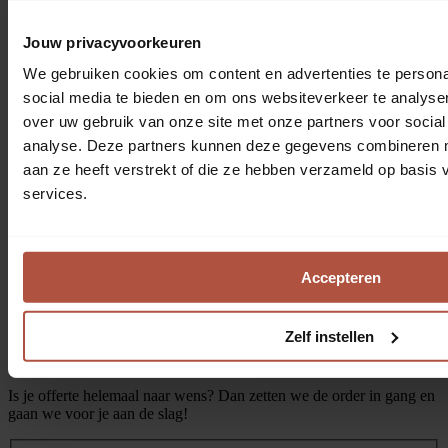
Terug naar prijsoverzicht
Gratis en vrijblijvend offerte aanvragen
1
Jouw privacyvoorkeuren
We gebruiken cookies om content en advertenties te persona
Telefonisch contact
social media te bieden en om ons websiteverkeer te analyse
Na je aanvraag belt een van onze adviseurs je op om al je wensen
over uw gebruik van onze site met onze partners voor social
voor je raamdecoratie te bespreken, zodat we in één keer een
analyse. Deze partners kunnen deze gegevens combineren me
complete offerte kunnen opstellen.
aan ze heeft verstrekt of die ze hebben verzameld op basis
2
services.
Ontvang persoonlijke offerte
Ontvang binnen 3 tot 4 werkdagen je persoonlijk opgestelde offerte
Accepteren
in je mail.
3
Zelf instellen
Alles compleet?
Is je offerte helemaal naar wens? Dan zetten we de order in gang en
gaan we voor je aan de slag!