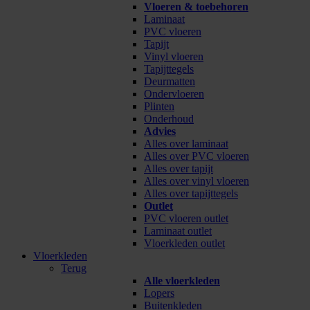
Vloeren & toebehoren
Laminaat
PVC vloeren
Tapijt
Vinyl vloeren
Tapijttegels
Deurmatten
Ondervloeren
Plinten
Onderhoud
Advies
Alles over laminaat
Alles over PVC vloeren
Alles over tapijt
Alles over vinyl vloeren
Alles over tapijttegels
Outlet
PVC vloeren outlet
Laminaat outlet
Vloerkleden outlet
Vloerkleden
Terug
Alle vloerkleden
Lopers
Buitenkleden