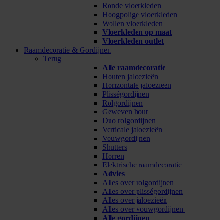
Ronde vloerkleden
Hoogpolige vloerkleden
Wollen vloerkleden
Vloerkleden op maat
Vloerkleden outlet
Raamdecoratie & Gordijnen
Terug
Alle raamdecoratie
Houten jaloezieën
Horizontale jaloezieën
Plisségordijnen
Rolgordijnen
Geweven hout
Duo rolgordijnen
Verticale jaloezieën
Vouwgordijnen
Shutters
Horren
Elektrische raamdecoratie
Advies
Alles over rolgordijnen
Alles over plisségordijnen
Alles over jaloezieën
Alles over vouwgordijnen
Alle gordijnen