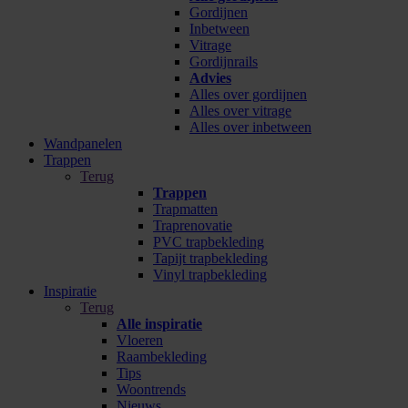
Gordijnen
Inbetween
Vitrage
Gordijnrails
Advies
Alles over gordijnen
Alles over vitrage
Alles over inbetween
Wandpanelen
Trappen
Terug
Trappen
Trapmatten
Traprenovatie
PVC trapbekleding
Tapijt trapbekleding
Vinyl trapbekleding
Inspiratie
Terug
Alle inspiratie
Vloeren
Raambekleding
Tips
Woontrends
Nieuws