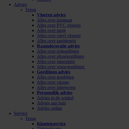
Advies
Terug
Vloeren advies
Alles over laminaat
Alles over PVC vloeren
Alles over tapijt
Alles over vinyl vloeren
Alles over tapijttegels
Raamdecoratie advies
Alles over rolgordijnen
Alles over plisségordijnen
Alles over jaloezieën
Alles over vouwgordijnen
Gordijnen advies
Alles over gordijnen
Alles over vitrage
Alles over inbetween
Persoonlijk advies
Advies in de winkel
Advies aan huis
Advies online
Service
Terug
Klantenservice
Tijdsindicatie