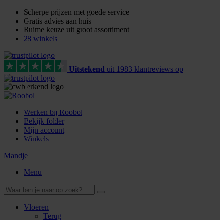
Scherpe prijzen met goede service
Gratis advies aan huis
Ruime keuze uit groot assortiment
28 winkels
Uitstekend
uit
1983
klant
reviews
op
Werken bij Roobol
Bekijk folder
Mijn account
Winkels
Mandje
Menu
Vloeren
Terug