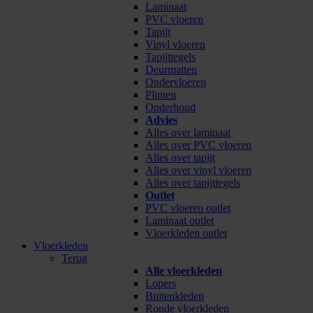
Laminaat
PVC vloeren
Tapijt
Vinyl vloeren
Tapijttegels
Deurmatten
Ondervloeren
Plinten
Onderhoud
Advies
Alles over laminaat
Alles over PVC vloeren
Alles over tapijt
Alles over vinyl vloeren
Alles over tapijttegels
Outlet
PVC vloeren outlet
Laminaat outlet
Vloerkleden outlet
Vloerkleden
Terug
Alle vloerkleden
Lopers
Buitenkleden
Ronde vloerkleden