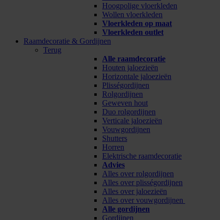
Hoogpolige vloerkleden
Wollen vloerkleden
Vloerkleden op maat
Vloerkleden outlet
Raamdecoratie & Gordijnen
Terug
Alle raamdecoratie
Houten jaloezieën
Horizontale jaloezieën
Plisségordijnen
Rolgordijnen
Geweven hout
Duo rolgordijnen
Verticale jaloezieën
Vouwgordijnen
Shutters
Horren
Elektrische raamdecoratie
Advies
Alles over rolgordijnen
Alles over plisségordijnen
Alles over jaloezieën
Alles over vouwgordijnen
Alle gordijnen
Gordijnen