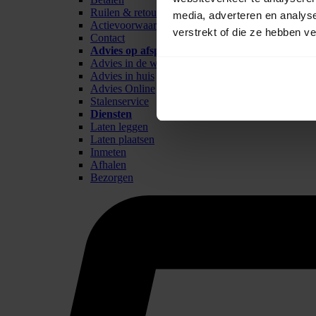
Ruilen & retour
media, adverteren en analys
Actievoorwaarden
verstrekt of die ze hebben v
Contact
Advies op afspraak
Advies in de winkel
Advies in huis
Advies Online
Stalenservice
Diensten
Laten leggen
Laten plaatsen
Inmeten
Afhalen
Bezorgen