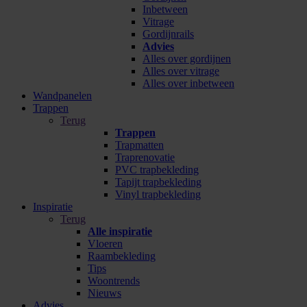
Inbetween
Vitrage
Gordijnrails
Advies
Alles over gordijnen
Alles over vitrage
Alles over inbetween
Wandpanelen
Trappen
Terug
Trappen
Trapmatten
Traprenovatie
PVC trapbekleding
Tapijt trapbekleding
Vinyl trapbekleding
Inspiratie
Terug
Alle inspiratie
Vloeren
Raambekleding
Tips
Woontrends
Nieuws
Advies