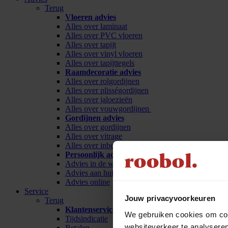
Terug
Vloeren advies
Alles over laminaat
Alles over PVC vloeren
Alles over tapijt
Alles over vinyl vloeren
Alles over tapijttegels
Raamdecoratie advies
Alles over rolgordijnen
Alles over plisségordijnen
Alles over jaloezieën
Alles over vouwgordijnen
Gordijnen advies
Alles over gordijnen
Alles over vitrage
Alles over inbetween
Persoonlijk advies
Advies in de winkel
Advies aan huis
Advies online
Service
Jouw privacyvoorkeuren
Terug
Klantenservice
We gebruiken cookies om cont
Tijdsindicatie
websiteverkeer te analyseren
Betalen