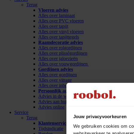
Terug
Vloeren advies
Alles over laminaat
Alles over PVC vloeren
Alles over tapijt
Alles over vinyl vloeren
Alles over tapijttegels
Raamdecoratie advies
Alles over rolgordijnen
Alles over plisségordijnen
Alles over jaloezieën
Alles over vouwgordijnen
Gordijnen advies
Alles over gordijnen
Alles over vitrage
Alles over inbetween
Persoonlijk advies
Advies in de winkel
Advies aan huis
Advies online
Service
Jouw privacyvoorkeuren
Terug
Klantenservice
We gebruiken cookies om cont
Tijdsindicatie
websiteverkeer te analyseren
Betalen