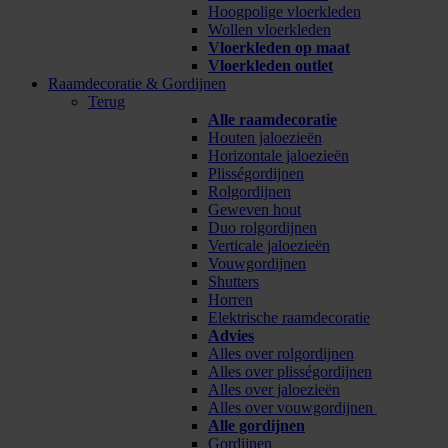
Hoogpolige vloerkleden
Wollen vloerkleden
Vloerkleden op maat
Vloerkleden outlet
Raamdecoratie & Gordijnen
Terug
Alle raamdecoratie
Houten jaloezieën
Horizontale jaloezieën
Plisségordijnen
Rolgordijnen
Geweven hout
Duo rolgordijnen
Verticale jaloezieën
Vouwgordijnen
Shutters
Horren
Elektrische raamdecoratie
Advies
Alles over rolgordijnen
Alles over plisségordijnen
Alles over jaloezieën
Alles over vouwgordijnen
Alle gordijnen
Gordijnen