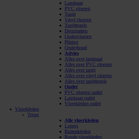
Laminaat
PVC vloeren
Tapijt
Vinyl vloeren
Tapijttegels
Deurmatten
Ondervloeren
Plinten
Onderhoud
Advies
Alles over laminaat
Alles over PVC vloeren
Alles over tapijt
Alles over vinyl vloeren
Alles over tapijttegels
Outlet
PVC vloeren outlet
Laminaat outlet
Vloerkleden outlet
Vloerkleden
Terug
Alle vloerkleden
Lopers
Buitenkleden
Ronde vloerkleden