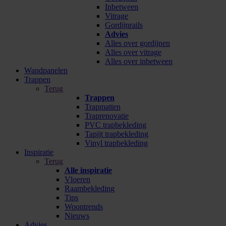
Inbetween
Vitrage
Gordijnrails
Advies
Alles over gordijnen
Alles over vitrage
Alles over inbetween
Wandpanelen
Trappen
Terug
Trappen
Trapmatten
Traprenovatie
PVC trapbekleding
Tapijt trapbekleding
Vinyl trapbekleding
Inspiratie
Terug
Alle inspiratie
Vloeren
Raambekleding
Tips
Woontrends
Nieuws
Advies