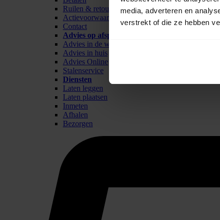
Ruilen & retour
media, adverteren en analys
Actievoorwaarden
verstrekt of die ze hebben v
Contact
Advies op afspraak
Advies in de winkel
Advies in huis
Advies Online
Stalenservice
Diensten
Laten leggen
Laten plaatsen
Inmeten
Afhalen
Bezorgen