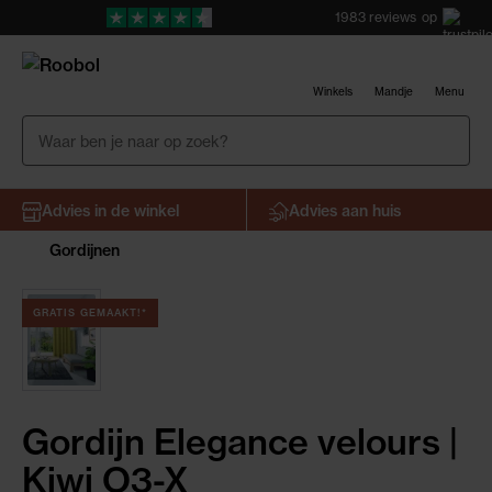
1983
reviews
op
Winkels
Mandje
Menu
Advies in de winkel
Advies aan huis
Gordijnen
GRATIS GEMAAKT!*
Gordijn Elegance velours |
Kiwi O3-X