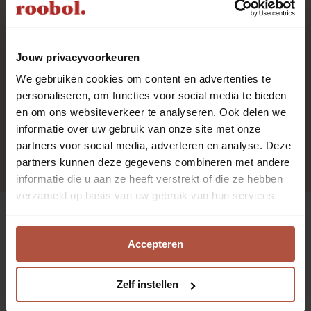
100% polyester
Jouw privacyvoorkeuren
We gebruiken cookies om content en advertenties te
personaliseren, om functies voor social media te bieden
1.0%
en om ons websiteverkeer te analyseren. Ook delen we
informatie over uw gebruik van onze site met onze
8odnW
partners voor social media, adverteren en analyse. Deze
partners kunnen deze gegevens combineren met andere
informatie die u aan ze heeft verstrekt of die ze hebben
verzameld op basis van uw gebruik van hun services.
Interieurvragen?
Accepteren
Kom langs voor
Zelf instellen
gratis advies