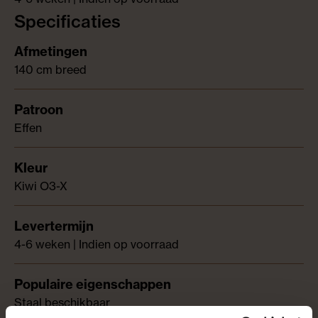
Specificaties
140 cm breed
Effen
Kiwi O3-X
4-6 weken | Indien op voorraad
Staal beschikbaar