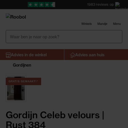
1983
reviews
op
Winkels
Mandje
Menu
Advies in de winkel
Advies aan huis
Gordijnen
GRATIS GEMAAKT!*
Gordijn Celeb velours |
Rust 384