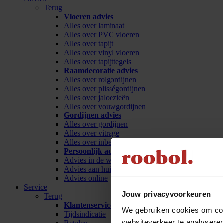
Terug
Vloeren advies
Alles over laminaat
Alles over PVC vloeren
Alles over tapijt
Alles over vinyl vloeren
Alles over tapijttegels
Raamdecoratie advies
Alles over rolgordijnen
Alles over plisségordijnen
Alles over jaloezieën
Alles over vouwgordijnen
Gordijnen advies
Alles over gordijnen
Alles over vitrage
Alles over inbetween
Persoonlijk advies
Advies in de winkel
Advies aan huis
Advies online
Service
Jouw privacyvoorkeuren
Terug
Klantenservice
We gebruiken cookies om cont
Tijdsindicatie
websiteverkeer te analyseren
Betalen