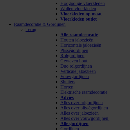
Hoogpolige vloerkleden
Wollen vloerkleden
Vloerkleden op maat
Vloerkleden outlet
Raamdecoratie & Gordijnen
Terug
Alle raamdecoratie
Houten jaloezieën
Horizontale jaloezieën
Plisségordijnen
Rolgordijnen
Geweven hout
Duo rolgordijnen
Verticale jaloezieën
Vouwgordijnen
Shutters
Horren
Elektrische raamdecoratie
Advies
Alles over rolgordijnen
Alles over plisségordijnen
Alles over jaloezieën
Alles over vouwgordijnen
Alle gordijnen
Gordijnen