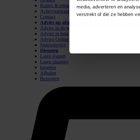
Ruilen & retour
media, adverteren en analys
Actievoorwaarden
verstrekt of die ze hebben v
Contact
Advies op afspraak
Advies in de winkel
Advies in huis
Advies Online
Stalenservice
Diensten
Laten leggen
Laten plaatsen
Inmeten
Afhalen
Bezorgen