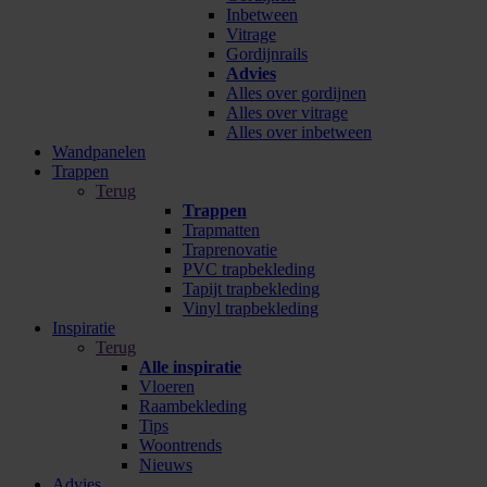
Inbetween
Vitrage
Gordijnrails
Advies
Alles over gordijnen
Alles over vitrage
Alles over inbetween
Wandpanelen
Trappen
Terug
Trappen
Trapmatten
Traprenovatie
PVC trapbekleding
Tapijt trapbekleding
Vinyl trapbekleding
Inspiratie
Terug
Alle inspiratie
Vloeren
Raambekleding
Tips
Woontrends
Nieuws
Advies