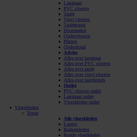
Laminaat
PVC vloeren
Tapijt
Vinyl vloeren
Tapijttegels
Deurmatten
Ondervloeren
Plinten
Onderhoud
Advies
Alles over laminaat
Alles over PVC vloeren
Alles over tapijt
Alles over vinyl vloeren
Alles over tapijttegels
Outlet
PVC vloeren outlet
Laminaat outlet
Vloerkleden outlet
Vloerkleden
Terug
Alle vloerkleden
Lopers
Buitenkleden
Ronde vloerkleden