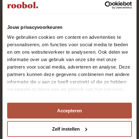
Uitstekend
uit
1983
klant
reviews
Jouw privacyvoorkeuren
We gebruiken cookies om content en advertenties te
personaliseren, om functies voor social media te bieden
en om ons websiteverkeer te analyseren. Ook delen we
Roobol is al meer dan 80 jaar specialist in vloeren en
informatie over uw gebruik van onze site met onze
raambekleding met het beste advies en de beste
partners voor social media, adverteren en analyse. Deze
service. Kom langs in één van de 28 winkels. Onze
partners kunnen deze gegevens combineren met andere
enthousiaste adviseurs staan voor je klaar!
informatie die u aan ze heeft verstrekt of die ze hebben
verzameld op basis van uw gebruik van hun services.
Altijd als eerste op de
hoogte zijn?
Accepteren
Zelf instellen
Aanmelden nieuwsbrief