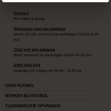
Contact
We helpen je graag
Whatsapp met een adviseur
binnen 30 min. antwoord op werkdagen (09.00-16.30
uur)
Chat met een adviseur
direct antwoord op werkdagen (09.00-16.30 uur)
0180 644 644
maandag t/m vrijdag van 08.00 - 16.45 uur
OVER ROOBOL
WERKEN BIJ ROOBOL
TIJDSINDICATIE OPVRAGEN