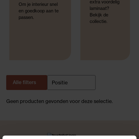
extra voordelig
Om je interieur snel
laminaat?
en goedkoop aan te
Bekijk de
passen.
collectie.
Alle filters
Geen producten gevonden voor deze selectie.