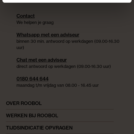
Contact
We helpen je graag
Whatsapp met een adviseur
binnen 30 min. antwoord op werkdagen (09.00-16.30
uur)
Chat met een adviseur
direct antwoord op werkdagen (09.00-16.30 uur)
0180 644 644
maandag t/m vrijdag van 08.00 - 16.45 uur
OVER ROOBOL
WERKEN BIJ ROOBOL
TIJDSINDICATIE OPVRAGEN