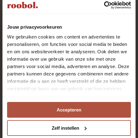
Uitstekend
uit
1983
klant
reviews
Jouw privacyvoorkeuren
We gebruiken cookies om content en advertenties te
personaliseren, om functies voor social media te bieden
en om ons websiteverkeer te analyseren. Ook delen we
Roobol is al meer dan 80 jaar specialist in vloeren en
informatie over uw gebruik van onze site met onze
raambekleding met het beste advies en de beste
partners voor social media, adverteren en analyse. Deze
service. Kom langs in één van de 28 winkels. Onze
partners kunnen deze gegevens combineren met andere
enthousiaste adviseurs staan voor je klaar!
informatie die u aan ze heeft verstrekt of die ze hebben
verzameld op basis van uw gebruik van hun services.
Altijd als eerste op de
hoogte zijn?
Accepteren
Zelf instellen
Aanmelden nieuwsbrief