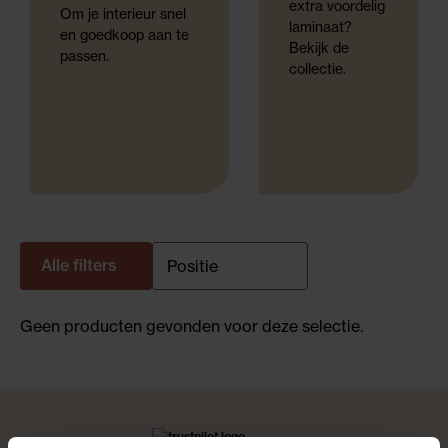
extra voordelig
Om je interieur snel
laminaat?
en goedkoop aan te
Bekijk de
passen.
collectie.
Alle filters
Geen producten gevonden voor deze selectie.