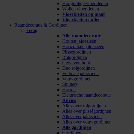
Hoogpolige vloerkleden
Wollen vloerkleden
Vloerkleden op maat
Vloerkleden outlet
Raamdecoratie & Gordijnen
Terug
Alle raamdecoratie
Houten jaloezieën
Horizontale jaloezieën
Plisségordijnen
Rolgordijnen
Geweven hout
Duo rolgordijnen
Verticale jaloezieën
Vouwgordijnen
Shutters
Horren
Elektrische raamdecoratie
Advies
Alles over rolgordijnen
Alles over plisségordijnen
Alles over jaloezieën
Alles over vouwgordijnen
Alle gordijnen
Gordijnen