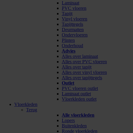
Laminaat
PVC vloeren
Tapijt
Vinyl vloeren
Tapijttegels
Deurmatten
Ondervloeren
Plinten
Onderhoud
Advies
Alles over laminaat
Alles over PVC vloeren
Alles over tapijt
Alles over vinyl vloeren
Alles over tapijttegels
Outlet
PVC vloeren outlet
Laminaat outlet
Vloerkleden outlet
Vloerkleden
Terug
Alle vloerkleden
Lopers
Buitenkleden
Ronde vloerkleden