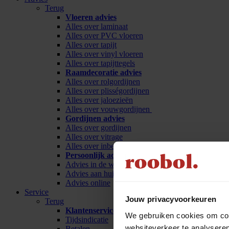
Terug
Vloeren advies
Alles over laminaat
Alles over PVC vloeren
Alles over tapijt
Alles over vinyl vloeren
Alles over tapijttegels
Raamdecoratie advies
Alles over rolgordijnen
Alles over plisségordijnen
Alles over jaloezieën
Alles over vouwgordijnen
Gordijnen advies
Alles over gordijnen
Alles over vitrage
Alles over inbetween
Persoonlijk advies
Advies in de winkel
Advies aan huis
Advies online
Service
Jouw privacyvoorkeuren
Terug
Klantenservice
We gebruiken cookies om cont
Tijdsindicatie
websiteverkeer te analyseren
Betalen