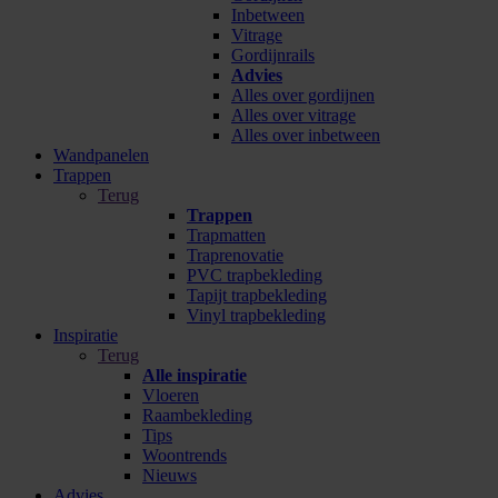
Inbetween
Vitrage
Gordijnrails
Advies
Alles over gordijnen
Alles over vitrage
Alles over inbetween
Wandpanelen
Trappen
Terug
Trappen
Trapmatten
Traprenovatie
PVC trapbekleding
Tapijt trapbekleding
Vinyl trapbekleding
Inspiratie
Terug
Alle inspiratie
Vloeren
Raambekleding
Tips
Woontrends
Nieuws
Advies