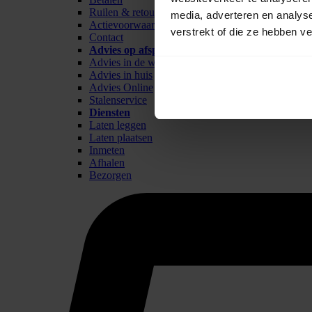
Ruilen & retour
media, adverteren en analys
Actievoorwaarden
verstrekt of die ze hebben v
Contact
Advies op afspraak
Advies in de winkel
Advies in huis
Advies Online
Stalenservice
Diensten
Laten leggen
Laten plaatsen
Inmeten
Afhalen
Bezorgen