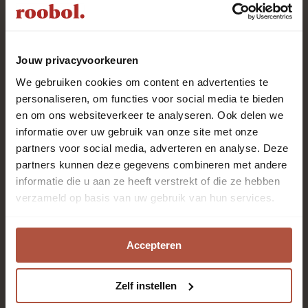
Uitstekend
uit
1983
klant
reviews
Jouw privacyvoorkeuren
We gebruiken cookies om content en advertenties te
personaliseren, om functies voor social media te bieden
en om ons websiteverkeer te analyseren. Ook delen we
Roobol is al meer dan 80 jaar specialist in vloeren en
informatie over uw gebruik van onze site met onze
raambekleding met het beste advies en de beste
partners voor social media, adverteren en analyse. Deze
service. Kom langs in één van de 28 winkels. Onze
partners kunnen deze gegevens combineren met andere
enthousiaste adviseurs staan voor je klaar!
informatie die u aan ze heeft verstrekt of die ze hebben
verzameld op basis van uw gebruik van hun services.
Altijd als eerste op de
hoogte zijn?
Accepteren
Zelf instellen
Aanmelden nieuwsbrief