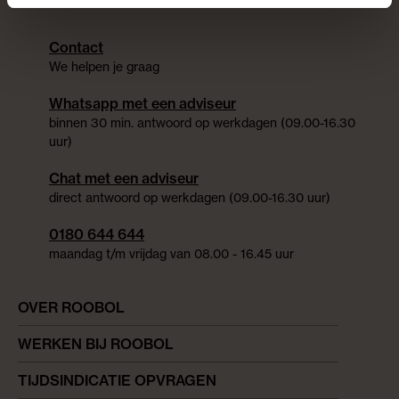
Contact
We helpen je graag
Whatsapp met een adviseur
binnen 30 min. antwoord op werkdagen (09.00-16.30
uur)
Chat met een adviseur
direct antwoord op werkdagen (09.00-16.30 uur)
0180 644 644
maandag t/m vrijdag van 08.00 - 16.45 uur
OVER ROOBOL
WERKEN BIJ ROOBOL
TIJDSINDICATIE OPVRAGEN