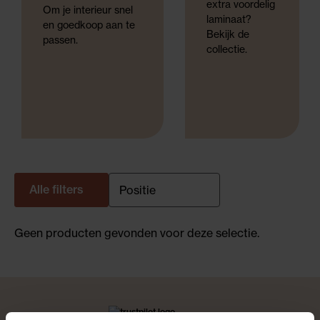
extra voordelig
Om je interieur snel
laminaat?
en goedkoop aan te
Bekijk de
passen.
collectie.
Alle filters
Geen producten gevonden voor deze selectie.