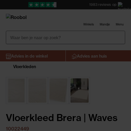
1983
reviews
op
Winkels
Mandje
Menu
Advies in de winkel
Advies aan huis
Vloerkleden
Vloerkleed Brera | Waves
10022449