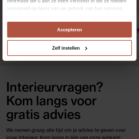
informatie die u aan ze heeft verstrekt of die ze hebben
verzameld op basis van uw gebruik van hun services.
Antislip Finistop 160 x
Accepteren
230 cm
Tapijtreiniger 
€ 29,95
€ 9,95
per stuk
per stuk
Zelf instellen
Interieurvragen?
Kom langs voor
gratis advies
We nemen graag alle tijd om je advies te geven over
jouw interieur. Kom langs in één van onze winkels!