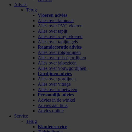
Advies
Terug
Vloeren advies
Alles over laminaat
Alles over PVC vloeren
Alles over tapijt
Alles over vinyl vloeren
Alles over tapijttegels
Raamdecoratie advies
Alles over rolgordijnen
Alles over plisségordijnen
Alles over jaloezieën
Alles over vouwgordijnen
Gordijnen advies
Alles over gordijnen
Alles over vitrage
Alles over inbetween
Persoonlijk advies
Advies in de winkel
Advies aan huis
Advies online
Service
Terug
Klantenservice
Tijdsindicatie