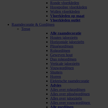
Ronde vloerkleden
Hoogpolige vloerkleden
Wollen vloerkleden
Vloerkleden op maat
Vloerkleden outlet
Raamdecoratie & Gordijnen
Terug
Alle raamdecoratie
Houten jaloezieën
Horizontale jaloezieën
Plisségordijnen
Rolgordijnen
Geweven hout
Duo rolgordijnen
Verticale jaloezieën
Vouwgordijnen
Shutters
Horren
Elektrische raamdecoratie
Advies
Alles over rolgordijnen
Alles over plisségordijnen
Alles over jaloezieën
Alles over vouwgordijnen
Alle gordijnen