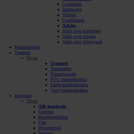
Gordijnen
Inbetween
Vitrage
Gordijnrails
Advies
Alles over gordijnen
Alles over vitrage
Alles over inbetween
Wandpanelen
Trappen
Terug
Trappen
Trapmatten
Traprenovatie
PVC trapbekleding
Tapijt trapbekleding
Vinyl trapbekleding
Inspiratie
Terug
Alle inspiratie
Vloeren
Raambekleding
Tips
Woontrends
Nieuws