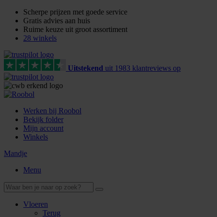
Scherpe prijzen met goede service
Gratis advies aan huis
Ruime keuze uit groot assortiment
28 winkels
Uitstekend
uit
1983
klant
reviews
op
Werken bij Roobol
Bekijk folder
Mijn account
Winkels
Mandje
Menu
Vloeren
Terug