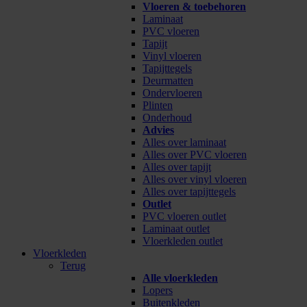
Vloeren & toebehoren
Laminaat
PVC vloeren
Tapijt
Vinyl vloeren
Tapijttegels
Deurmatten
Ondervloeren
Plinten
Onderhoud
Advies
Alles over laminaat
Alles over PVC vloeren
Alles over tapijt
Alles over vinyl vloeren
Alles over tapijttegels
Outlet
PVC vloeren outlet
Laminaat outlet
Vloerkleden outlet
Vloerkleden
Terug
Alle vloerkleden
Lopers
Buitenkleden