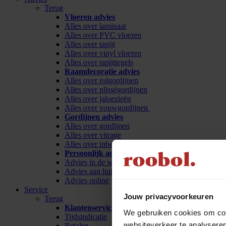
Terug
Vloeren advies
Alles over laminaat
Alles over PVC vloeren
Alles over tapijt
Alles over vinyl vloeren
Alles over tapijttegels
Raamdecoratie advies
Alles over rolgordijnen
Alles over plisségordijnen
Alles over jaloezieën
Alles over vouwgordijnen
Gordijnen advies
Alles over gordijnen
Alles over vitrage
Alles over inbetween
Persoonlijk advies
Advies in de winkel
Advies aan huis
Advies online
Service
Jouw privacyvoorkeuren
Terug
Klantenservice
We gebruiken cookies om cont
Tijdsindicatie
websiteverkeer te analyseren
Betalen