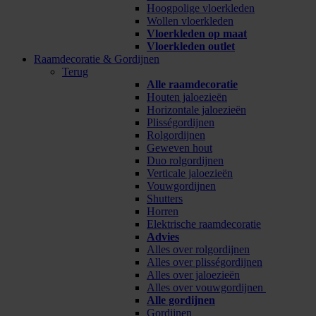
Hoogpolige vloerkleden
Wollen vloerkleden
Vloerkleden op maat
Vloerkleden outlet
Raamdecoratie & Gordijnen
Terug
Alle raamdecoratie
Houten jaloezieën
Horizontale jaloezieën
Plisségordijnen
Rolgordijnen
Geweven hout
Duo rolgordijnen
Verticale jaloezieën
Vouwgordijnen
Shutters
Horren
Elektrische raamdecoratie
Advies
Alles over rolgordijnen
Alles over plisségordijnen
Alles over jaloezieën
Alles over vouwgordijnen
Alle gordijnen
Gordijnen