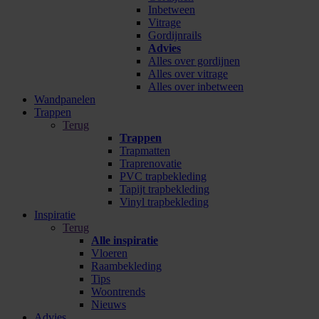
Inbetween
Vitrage
Gordijnrails
Advies
Alles over gordijnen
Alles over vitrage
Alles over inbetween
Wandpanelen
Trappen
Terug
Trappen
Trapmatten
Traprenovatie
PVC trapbekleding
Tapijt trapbekleding
Vinyl trapbekleding
Inspiratie
Terug
Alle inspiratie
Vloeren
Raambekleding
Tips
Woontrends
Nieuws
Advies