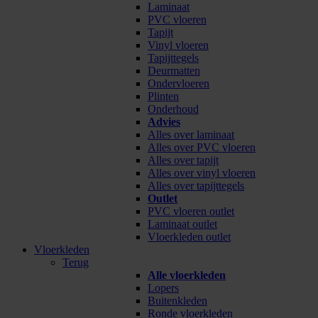
Laminaat
PVC vloeren
Tapijt
Vinyl vloeren
Tapijttegels
Deurmatten
Ondervloeren
Plinten
Onderhoud
Advies
Alles over laminaat
Alles over PVC vloeren
Alles over tapijt
Alles over vinyl vloeren
Alles over tapijttegels
Outlet
PVC vloeren outlet
Laminaat outlet
Vloerkleden outlet
Vloerkleden
Terug
Alle vloerkleden
Lopers
Buitenkleden
Ronde vloerkleden