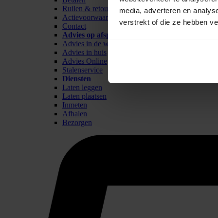
Ruilen & retour
media, adverteren en analys
Actievoorwaarden
verstrekt of die ze hebben v
Contact
Advies op afspraak
Advies in de winkel
Advies in huis
Advies Online
Stalenservice
Diensten
Laten leggen
Laten plaatsen
Inmeten
Afhalen
Bezorgen