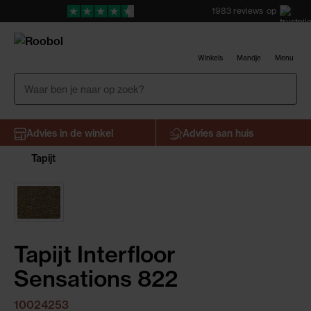
1983
reviews
op
Winkels
Mandje
Menu
Advies in de winkel
Advies aan huis
Tapijt
Tapijt Interfloor
Sensations 822
10024253