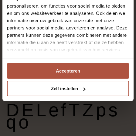
personaliseren, om functies voor social media te bieden
en om ons websiteverkeer te analyseren. Ook delen we
100% polyester SDN
informatie over uw gebruik van onze site met onze
partners voor social media, adverteren en analyse. Deze
partners kunnen deze gegevens combineren met andere
Synthetische garens
informatie die u aan ze heeft verstrekt of die ze hebben
verzameld op basis van uw gebruik van hun services.
Slaapkamer, Trap, Woonkamer
Accepteren
Zelf instellen
Effen
DELefTZps
qo