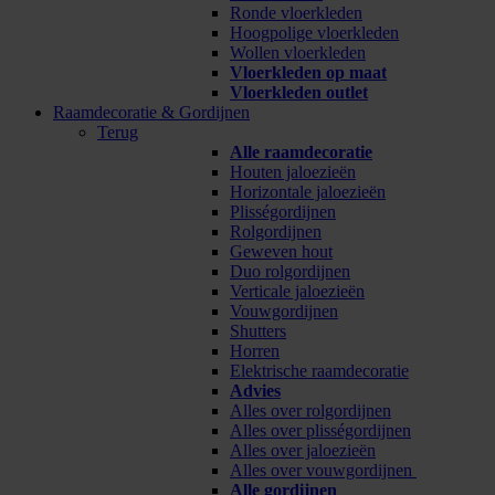
Ronde vloerkleden
Hoogpolige vloerkleden
Wollen vloerkleden
Vloerkleden op maat
Vloerkleden outlet
Raamdecoratie & Gordijnen
Terug
Alle raamdecoratie
Houten jaloezieën
Horizontale jaloezieën
Plisségordijnen
Rolgordijnen
Geweven hout
Duo rolgordijnen
Verticale jaloezieën
Vouwgordijnen
Shutters
Horren
Elektrische raamdecoratie
Advies
Alles over rolgordijnen
Alles over plisségordijnen
Alles over jaloezieën
Alles over vouwgordijnen
Alle gordijnen