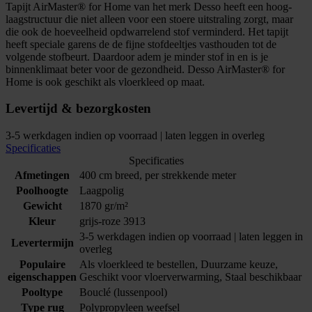
Tapijt AirMaster® for Home van het merk Desso heeft een hoog-
laagstructuur die niet alleen voor een stoere uitstraling zorgt, maar
die ook de hoeveelheid opdwarrelend stof verminderd. Het tapijt
heeft speciale garens de de fijne stofdeeltjes vasthouden tot de
volgende stofbeurt. Daardoor adem je minder stof in en is je
binnenklimaat beter voor de gezondheid. Desso AirMaster® for
Home is ook geschikt als vloerkleed op maat.
Levertijd & bezorgkosten
3-5 werkdagen indien op voorraad | laten leggen in overleg
Specificaties
Specificaties
Afmetingen
400 cm breed, per strekkende meter
Poolhoogte
Laagpolig
Gewicht
1870 gr/m²
Kleur
grijs-roze 3913
3-5 werkdagen indien op voorraad | laten leggen in
Levertermijn
overleg
Populaire
Als vloerkleed te bestellen, Duurzame keuze,
eigenschappen
Geschikt voor vloerverwarming, Staal beschikbaar
Pooltype
Bouclé (lussenpool)
Type rug
Polypropyleen weefsel