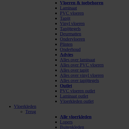
Vloeren & toebehoren
Laminaat
PVC vloeren
Tapijt
Vinyl vloeren
Tapijttegels
Deurmatten
Ondervloeren
Plinten
Onderhoud
Advies
Alles over laminaat
Alles over PVC vloeren
Alles over tapijt
Alles over vinyl vloeren
Alles over tapijttegels
Outlet
PVC vloeren outlet
Laminaat outlet
Vloerkleden outlet
Vloerkleden
Terug
Alle vloerkleden
Lopers
Buitenkleden