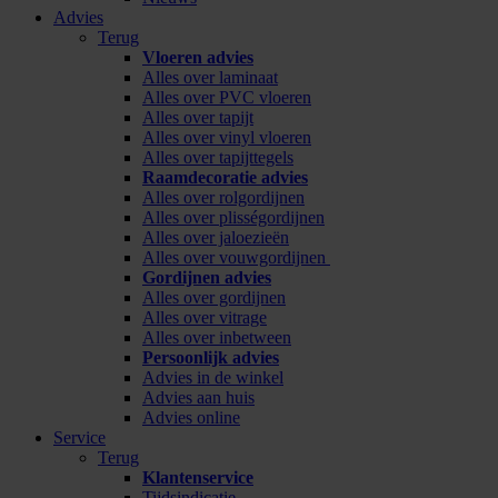
Advies
Terug
Vloeren advies
Alles over laminaat
Alles over PVC vloeren
Alles over tapijt
Alles over vinyl vloeren
Alles over tapijttegels
Raamdecoratie advies
Alles over rolgordijnen
Alles over plisségordijnen
Alles over jaloezieën
Alles over vouwgordijnen
Gordijnen advies
Alles over gordijnen
Alles over vitrage
Alles over inbetween
Persoonlijk advies
Advies in de winkel
Advies aan huis
Advies online
Service
Terug
Klantenservice
Tijdsindicatie