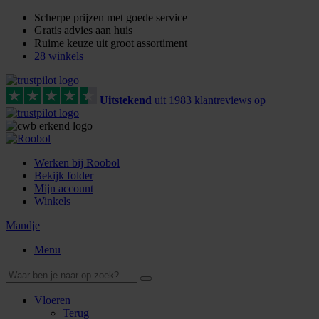
Scherpe prijzen met goede service
Gratis advies aan huis
Ruime keuze uit groot assortiment
28 winkels
Uitstekend
uit
1983
klant
reviews
op
Werken bij Roobol
Bekijk folder
Mijn account
Winkels
Mandje
Menu
Vloeren
Terug