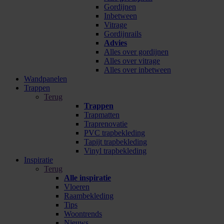
Gordijnen
Inbetween
Vitrage
Gordijnrails
Advies
Alles over gordijnen
Alles over vitrage
Alles over inbetween
Wandpanelen
Trappen
Terug
Trappen
Trapmatten
Traprenovatie
PVC trapbekleding
Tapijt trapbekleding
Vinyl trapbekleding
Inspiratie
Terug
Alle inspiratie
Vloeren
Raambekleding
Tips
Woontrends
Nieuws