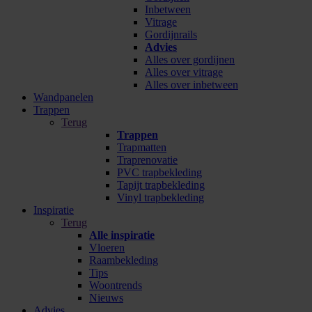
Inbetween
Vitrage
Gordijnrails
Advies
Alles over gordijnen
Alles over vitrage
Alles over inbetween
Wandpanelen
Trappen
Terug
Trappen
Trapmatten
Traprenovatie
PVC trapbekleding
Tapijt trapbekleding
Vinyl trapbekleding
Inspiratie
Terug
Alle inspiratie
Vloeren
Raambekleding
Tips
Woontrends
Nieuws
Advies