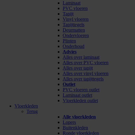
Laminaat
PVC vloeren
Tapijt
Vinyl vloeren
Tapijttegels
Deurmatten
Ondervloeren
Plinten
Onderhoud
Advies
Alles over laminaat
Alles over PVC vloeren
Alles over tapijt
Alles over vinyl vloeren
Alles over tapijttegels
Outlet
PVC vloeren outlet
Laminaat outlet
Vloerkleden outlet
Vloerkleden
Terug
Alle vloerkleden
Lopers
Buitenkleden
Ronde vloerkleden