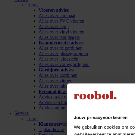
Terug
Vloeren advies
Alles over laminaat
Alles over PVC vloeren
Alles over tapijt
Alles over vinyl vloeren
Alles over tapijttegels
Raamdecoratie advies
Alles over rolgordijnen
Alles over plisségordijnen
Alles over jaloezieën
Alles over vouwgordijnen
Gordijnen advies
Alles over gordijnen
Alles over vitrage
Alles over inbetween
Persoonlijk advies
Advies in de winkel
Advies aan huis
Advies online
Service
Jouw privacyvoorkeuren
Terug
Klantenservice
We gebruiken cookies om cont
Tijdsindicatie
websiteverkeer te analyseren
Betalen