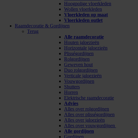
Hoogpolige vloerkleden
Wollen vloerkleden
Vloerkleden op maat
Vloerkleden outlet
Raamdecoratie & Gordijnen
Terug
Alle raamdecoratie
Houten jaloezieën
Horizontale jaloezieën
Plisségordijnen
Rolgordijnen
Geweven hout
Duo rolgordijnen
Verticale jaloezieën
Vouwgordijnen
Shutters
Horren
Elektrische raamdecoratie
Advies
Alles over rolgordijnen
Alles over plisségordijnen
Alles over jaloezieën
Alles over vouwgordijnen
Alle gordijnen
Gordijnen