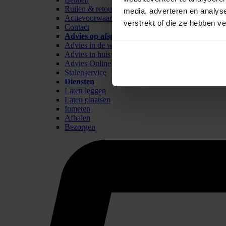
Ruilen & retour
media, adverteren en analys
Actievoorwaarden
verstrekt of die ze hebben v
Contact
Advies op afspraak
Advies in de winkel
Advies in huis
Advies Online
Stalenservice
Diensten
Laten leggen
Laten plaatsen
Inmeten
Afhalen
Bezorgen