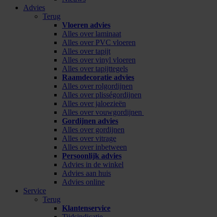
Advies
Terug
Vloeren advies
Alles over laminaat
Alles over PVC vloeren
Alles over tapijt
Alles over vinyl vloeren
Alles over tapijttegels
Raamdecoratie advies
Alles over rolgordijnen
Alles over plisségordijnen
Alles over jaloezieën
Alles over vouwgordijnen
Gordijnen advies
Alles over gordijnen
Alles over vitrage
Alles over inbetween
Persoonlijk advies
Advies in de winkel
Advies aan huis
Advies online
Service
Terug
Klantenservice
Tijdsindicatie