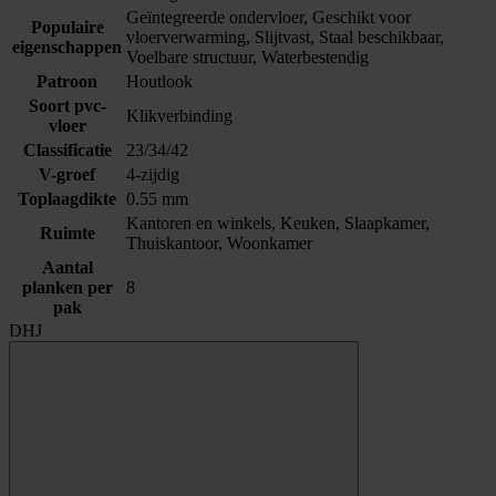
Geïntegreerde ondervloer, Geschikt voor
Populaire
vloerverwarming, Slijtvast, Staal beschikbaar,
eigenschappen
Voelbare structuur, Waterbestendig
Patroon
Houtlook
Soort pvc-
Klikverbinding
vloer
Classificatie
23/34/42
V-groef
4-zijdig
Toplaagdikte
0.55 mm
Kantoren en winkels, Keuken, Slaapkamer,
Ruimte
Thuiskantoor, Woonkamer
Aantal
planken per
8
pak
DHJ