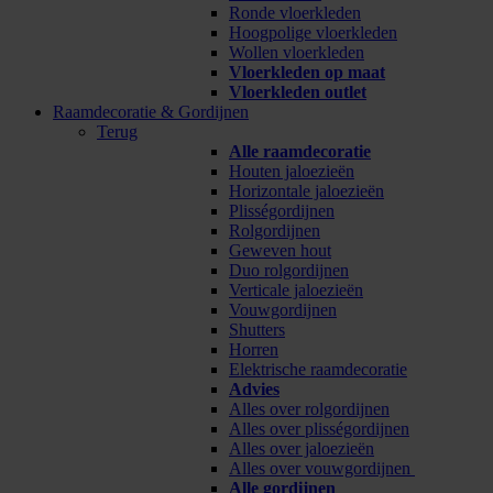
Ronde vloerkleden
Hoogpolige vloerkleden
Wollen vloerkleden
Vloerkleden op maat
Vloerkleden outlet
Raamdecoratie & Gordijnen
Terug
Alle raamdecoratie
Houten jaloezieën
Horizontale jaloezieën
Plisségordijnen
Rolgordijnen
Geweven hout
Duo rolgordijnen
Verticale jaloezieën
Vouwgordijnen
Shutters
Horren
Elektrische raamdecoratie
Advies
Alles over rolgordijnen
Alles over plisségordijnen
Alles over jaloezieën
Alles over vouwgordijnen
Alle gordijnen