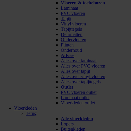
Vloeren & toebehoren
Laminaat
PVC vloeren
Tapijt
Vinyl vloeren
Tapijttegels
Deurmatten
Ondervloeren
Plinten
Onderhoud
Advies
Alles over laminaat
Alles over PVC vloeren
Alles over tapijt
Alles over vinyl vloeren
Alles over tapijttegels
Outlet
PVC vloeren outlet
Laminaat outlet
Vloerkleden outlet
Vloerkleden
Terug
Alle vloerkleden
Lopers
Buitenkleden