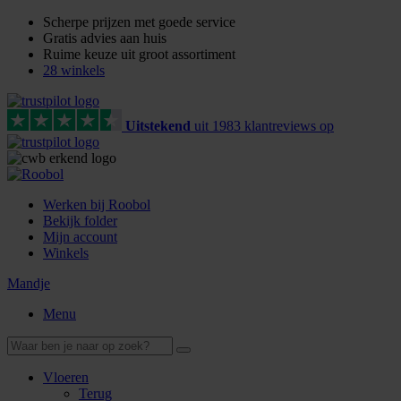
Scherpe prijzen met goede service
Gratis advies aan huis
Ruime keuze uit groot assortiment
28 winkels
Uitstekend
uit
1983
klant
reviews
op
Werken bij Roobol
Bekijk folder
Mijn account
Winkels
Mandje
Menu
Vloeren
Terug