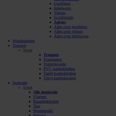
Gordijnen
Inbetween
Vitrage
Gordijnrails
Advies
Alles over gordijnen
Alles over vitrage
Alles over inbetween
Wandpanelen
Trappen
Terug
Trappen
Trapmatten
Traprenovatie
PVC trapbekleding
Tapijt trapbekleding
Vinyl trapbekleding
Inspiratie
Terug
Alle inspiratie
Vloeren
Raambekleding
Tips
Woontrends
Nieuws