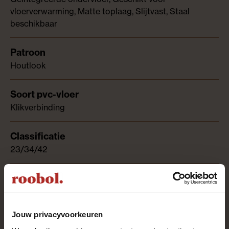
vloerverwarming, Matte toplaag, Slijtvast, Staal
beschikbaar
Houtlook
Klikverbinding
23/34/42
1.68
Jouw privacyvoorkeuren