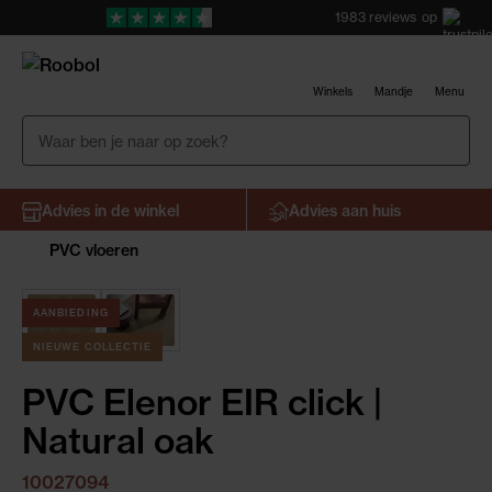
1983
reviews
op
Winkels
Mandje
Menu
Advies in de winkel
Advies aan huis
PVC vloeren
AANBIEDING
NIEUWE COLLECTIE
PVC Elenor EIR click |
Natural oak
10027094