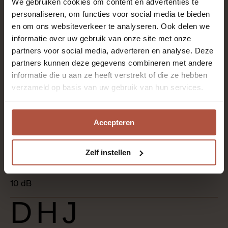
We gebruiken cookies om content en advertenties te
4-zijdig
personaliseren, om functies voor social media te bieden
en om ons websiteverkeer te analyseren. Ook delen we
informatie over uw gebruik van onze site met onze
0.55 mm
partners voor social media, adverteren en analyse. Deze
partners kunnen deze gegevens combineren met andere
informatie die u aan ze heeft verstrekt of die ze hebben
Kantoren en winkels, Keuken, Slaapkamer,
verzameld op basis van uw gebruik van hun services.
Thuiskantoor, Woonkamer
Accepteren
6
Zelf instellen
10 dB
DHJ