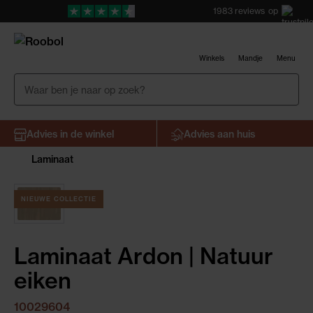
1983
reviews
op
Winkels
Mandje
Menu
Advies in de winkel
Advies aan huis
Laminaat
NIEUWE COLLECTIE
Laminaat Ardon | Natuur
eiken
10029604