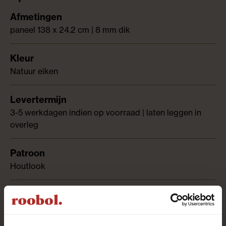
paneel 138 x 24.2 cm | 8 mm dik
Natuur eiken
3-5 werkdagen indien op voorraad | laten leggen in
overleg
Houtlook
8