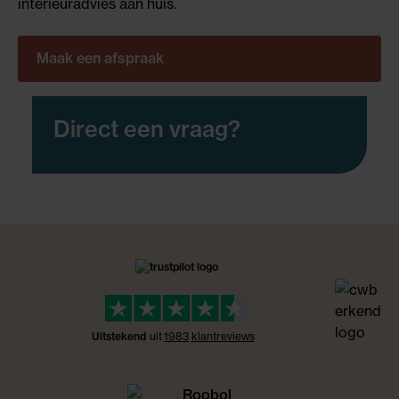
interieuradvies aan huis.
Maak een afspraak
Direct een vraag?
Uitstekend
uit
1983
klant
reviews