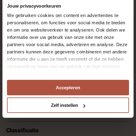
Jouw privacyvoorkeuren
2.672
We gebruiken cookies om content en advertenties te
personaliseren, om functies voor social media te bieden
en om ons websiteverkeer te analyseren. Ook delen we
informatie over uw gebruik van onze site met onze
Register
partners voor social media, adverteren en analyse. Deze
partners kunnen deze gegevens combineren met andere
informatie die u aan ze heeft verstrekt of die ze hebben
Unilin
verzameld op basis van uw gebruik van hun services.
Accepteren
Slaapkamer, Thuiskantoor, Woonkamer
Zelf instellen
4-zijdig