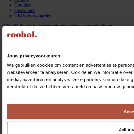
Cookies
Disclaimer
CBW voorwaarden
*
Bekijk de voorwaarden
van onze acties en aanbiedingen.
©2026 Roobol
Jouw privacyvoorkeuren
We gebruiken cookies om content en advertenties te persona
websiteverkeer te analyseren. Ook delen we informatie over 
media, adverteren en analyse. Deze partners kunnen deze g
verstrekt of die ze hebben verzameld op basis van uw gebru
Acce
Zelf in