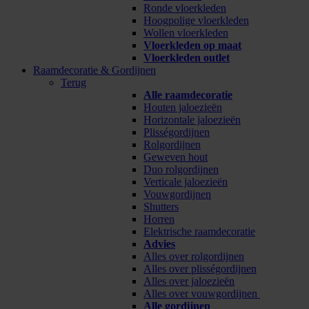
Ronde vloerkleden
Hoogpolige vloerkleden
Wollen vloerkleden
Vloerkleden op maat
Vloerkleden outlet
Raamdecoratie & Gordijnen
Terug
Alle raamdecoratie
Houten jaloezieën
Horizontale jaloezieën
Plisségordijnen
Rolgordijnen
Geweven hout
Duo rolgordijnen
Verticale jaloezieën
Vouwgordijnen
Shutters
Horren
Elektrische raamdecoratie
Advies
Alles over rolgordijnen
Alles over plisségordijnen
Alles over jaloezieën
Alles over vouwgordijnen
Alle gordijnen