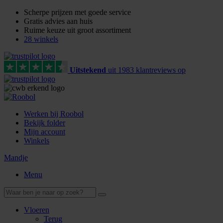
Scherpe prijzen met goede service
Gratis advies aan huis
Ruime keuze uit groot assortiment
28 winkels
Uitstekend
uit
1983
klant
reviews
op
Werken bij Roobol
Bekijk folder
Mijn account
Winkels
Mandje
Menu
Vloeren
Terug