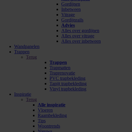
Gordijnen
Inbetween
Vitrage
Gordijnrails
Advies
Alles over gordijnen
Alles over vitrage
Alles over inbetween
Wandpanelen
Trappen
Terug
Trappen
Trapmatten
Traprenovatie
PVC trapbekleding
Tapijt trapbekleding
Vinyl trapbekleding
Inspiratie
Terug
Alle inspiratie
Vloeren
Raambekleding
Tips
Woontrends
Nieuws