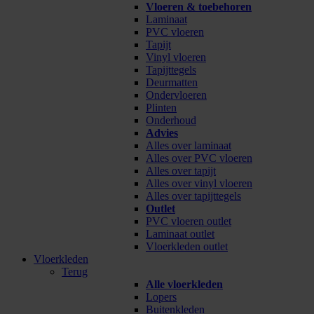
Vloeren & toebehoren
Laminaat
PVC vloeren
Tapijt
Vinyl vloeren
Tapijttegels
Deurmatten
Ondervloeren
Plinten
Onderhoud
Advies
Alles over laminaat
Alles over PVC vloeren
Alles over tapijt
Alles over vinyl vloeren
Alles over tapijttegels
Outlet
PVC vloeren outlet
Laminaat outlet
Vloerkleden outlet
Vloerkleden
Terug
Alle vloerkleden
Lopers
Buitenkleden