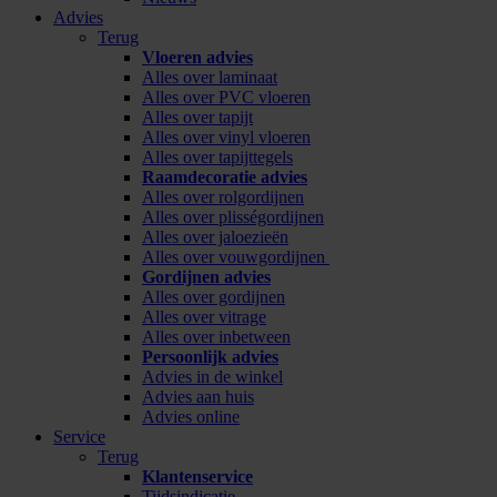
Advies
Terug
Vloeren advies
Alles over laminaat
Alles over PVC vloeren
Alles over tapijt
Alles over vinyl vloeren
Alles over tapijttegels
Raamdecoratie advies
Alles over rolgordijnen
Alles over plisségordijnen
Alles over jaloezieën
Alles over vouwgordijnen
Gordijnen advies
Alles over gordijnen
Alles over vitrage
Alles over inbetween
Persoonlijk advies
Advies in de winkel
Advies aan huis
Advies online
Service
Terug
Klantenservice
Tijdsindicatie