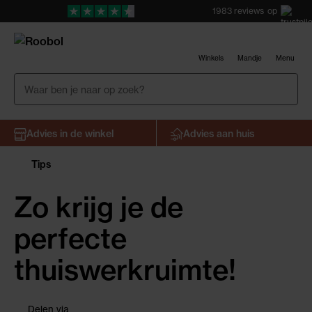
1983
reviews
op
Winkels
Mandje
Menu
Advies in de winkel
Advies aan huis
Tips
Zo krijg je de
perfecte
thuiswerkruimte!
facebook
pinterest
twitter
google
linkedin
Delen via