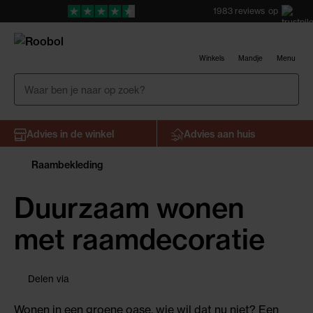
1983
reviews
op
Winkels
Mandje
Menu
Advies in de winkel
Advies aan huis
Raambekleding
Duurzaam wonen
met raamdecoratie
facebook
pinterest
twitter
google
linkedin
Delen via
+
Wonen in een groene oase, wie wil dat nu niet? Een