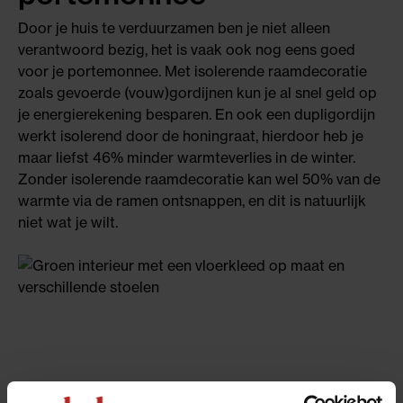
Door je huis te verduurzamen ben je niet alleen
verantwoord bezig, het is vaak ook nog eens goed
voor je portemonnee. Met isolerende raamdecoratie
zoals gevoerde (vouw)gordijnen kun je al snel geld op
je energierekening besparen. En ook een dupligordijn
werkt isolerend door de honingraat, hierdoor heb je
maar liefst 46% minder warmteverlies in de winter.
Zonder isolerende raamdecoratie kan wel 50% van de
warmte via de ramen ontsnappen, en dit is natuurlijk
niet wat je wilt.