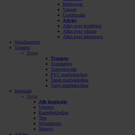
Inbetween
Vitrage
Gordijnrails
Advies
Alles over gordijnen
Alles over vitrage
Alles over inbetween
Wandpanelen
Trappen
Terug
Trappen
Trapmatten
Traprenovatie
PVC trapbekleding
Tapijt trapbekleding
Vinyl trapbekleding
Inspiratie
Terug
Alle inspiratie
Vloeren
Raambekleding
Tips
Woontrends
Nieuws
Advies