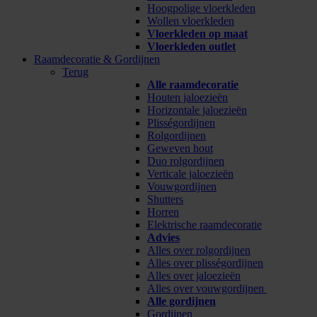
Hoogpolige vloerkleden
Wollen vloerkleden
Vloerkleden op maat
Vloerkleden outlet
Raamdecoratie & Gordijnen
Terug
Alle raamdecoratie
Houten jaloezieën
Horizontale jaloezieën
Plisségordijnen
Rolgordijnen
Geweven hout
Duo rolgordijnen
Verticale jaloezieën
Vouwgordijnen
Shutters
Horren
Elektrische raamdecoratie
Advies
Alles over rolgordijnen
Alles over plisségordijnen
Alles over jaloezieën
Alles over vouwgordijnen
Alle gordijnen
Gordijnen