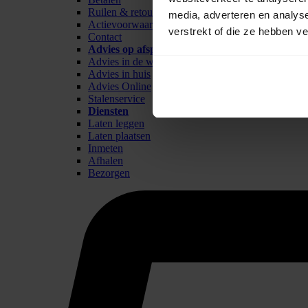
Ruilen & retour
media, adverteren en analys
Actievoorwaarden
verstrekt of die ze hebben v
Contact
Advies op afspraak
Advies in de winkel
Advies in huis
Advies Online
Stalenservice
Diensten
Laten leggen
Laten plaatsen
Inmeten
Afhalen
Bezorgen