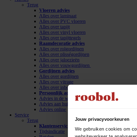
Terug
Vloeren advies
Alles over laminaat
Alles over PVC vloeren
Alles over tapijt
Alles over vinyl vloeren
Alles over tapijttegels
Raamdecoratie advies
Alles over rolgordijnen
Alles over plisségordijnen
Alles over jaloezieën
Alles over vouwgordijnen
Gordijnen advies
Alles over gordijnen
Alles over vitrage
Alles over inbetween
Persoonlijk advies
Advies in de winkel
Advies aan huis
Advies online
Service
Jouw privacyvoorkeuren
Terug
Klantenservice
We gebruiken cookies om cont
Tijdsindicatie
websiteverkeer te analyseren
Betalen