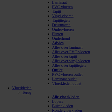
Laminaat
PVC vloeren
Tapijt
Vinyl vloeren
Tapijttegels
Deurmatten
Ondervloeren
Plinten
Onderhoud
Advies
Alles over laminaat
Alles over PVC vloeren
Alles over tapijt
Alles over vinyl vloeren
Alles over tapijttegels
Outlet
PVC vloeren outlet
Laminaat outlet
Vloerkleden outlet
Vloerkleden
Terug
Alle vloerkleden
Lopers
Buitenkleden
Ronde vloerkleden