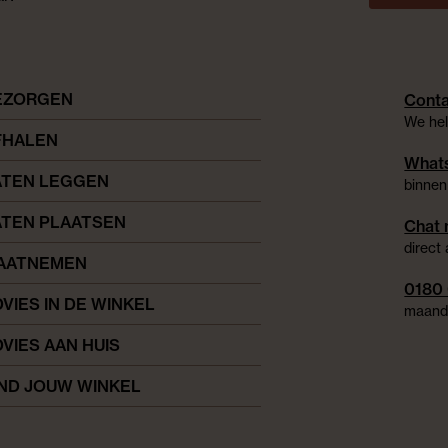
EZORGEN
Conta
We hel
FHALEN
Whats
ATEN LEGGEN
binnen
ATEN PLAATSEN
Chat 
direct
AATNEMEN
0180
VIES IN DE WINKEL
maanda
VIES AAN HUIS
IND JOUW WINKEL
Facebook
pinter