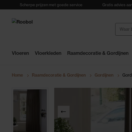
Scherpe prijzen met goede service
Gratis advies aan
Vloeren
Vloerkleden
Raamdecoratie & Gordijnen
Home
Raamdecoratie & Gordijnen
Gordijnen
Gordi