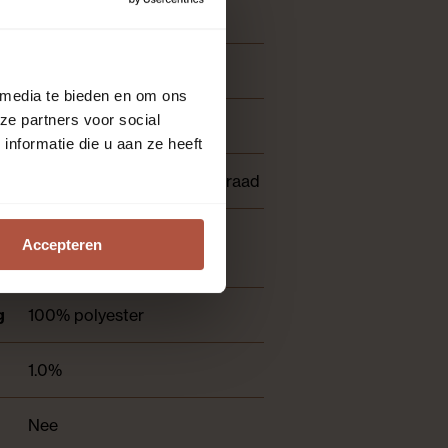
140 cm breed
Effen
 media te bieden en om ons
ze partners voor social
stone 419
nformatie die u aan ze heeft
4-6 weken | Indien op voorraad
Lichtdoorlatend, Staal
Accepteren
beschikbaar
g
100% polyester
1.0%
Nee