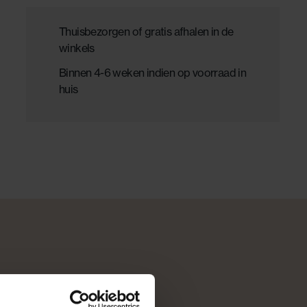
Thuisbezorgen of gratis afhalen in de
winkels
Binnen 4-6 weken indien op voorraad in
huis