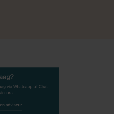
raag?
ag via Whatsapp of Chat
viseurs.
en adviseur