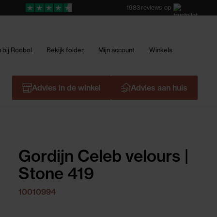
1983
reviews
op
 bij Roobol
Bekijk folder
Mijn account
Winkels
Advies in de winkel
Advies aan huis
Gordijn Celeb velours |
Stone 419
10010994