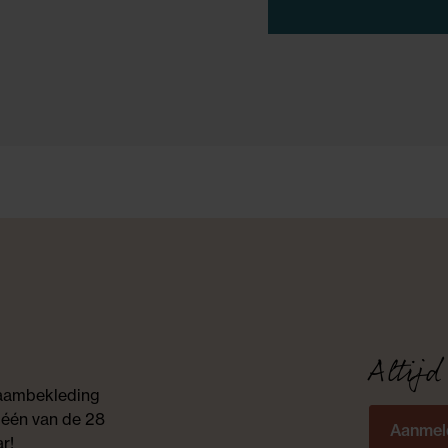
Altijd
 raambekleding
 één van de 28
Aanmel
r!