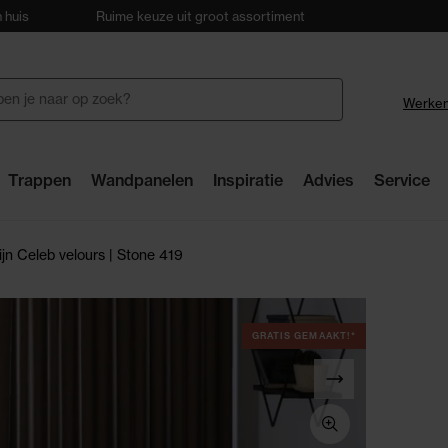
 huis
Ruime keuze uit groot assortiment
28 winkels
Werken
Trappen
Wandpanelen
Inspiratie
Advies
Service
jn Celeb velours | Stone 419
GRATIS GEMAAKT!*