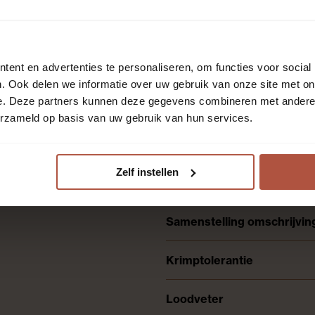
Afmetingen
het interieur dan maak je het
Holland Haag. Dit dikke gordijn
 in het daglicht. Deze
Patroon
ens geschikt voor het maken van
ent en advertenties te personaliseren, om functies voor social
. Ook delen we informatie over uw gebruik van onze site met on
Kleur
e. Deze partners kunnen deze gegevens combineren met andere i
osten
erzameld op basis van uw gebruik van hun services.
Levertermijn
Populaire eigenschappen
Zelf instellen
Samenstelling omschrijvin
Krimptolerantie
Loodveter