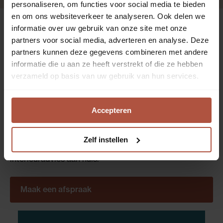
personaliseren, om functies voor social media te bieden
en om ons websiteverkeer te analyseren. Ook delen we
informatie over uw gebruik van onze site met onze
Interieurvragen?
partners voor social media, adverteren en analyse. Deze
partners kunnen deze gegevens combineren met andere
Kom langs voor
informatie die u aan ze heeft verstrekt of die ze hebben
verzameld op basis van uw gebruik van hun services.
gratis advies
We nemen graag alle tijd om je advies te geven over
Accepteren
jouw interieur. Kom langs in één van onze winkels!
Liever op afspraak? Plan gemakkelijk jouw afspraak
Zelf instellen
bij de Roobol winkel bij jou in de buurt, of boek
interieuradvies aan huis.
Maak een afspraak