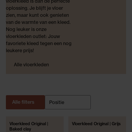
vloerkleed is dan de perfecte
oplossing. Je blijft je vloer
zien, maar kunt ook genieten
van de warmte van een kleed.
Nog leuker is onze
vloerkleden outlet: Jouw
favoriete kleed tegen een nog
leukere prijs!
Alle vloerkleden
Alle filters
Vloerkleed Original |
Vloerkleed Original | Grijs
60% KORTING!
60% KORTING!
Baked clay