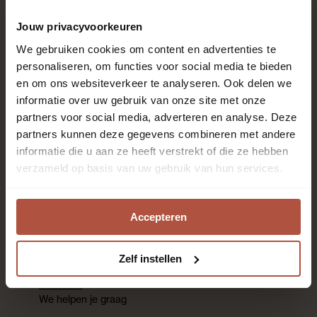
Jouw privacyvoorkeuren
We gebruiken cookies om content en advertenties te
Roobol is al meer dan 80 jaar specialist in vloeren en
personaliseren, om functies voor social media te bieden
raambekleding met het beste advies en de beste
en om ons websiteverkeer te analyseren. Ook delen we
service. Kom langs in één van de 28 winkels. Onze
informatie over uw gebruik van onze site met onze
enthousiaste adviseurs staan voor je klaar!
partners voor social media, adverteren en analyse. Deze
partners kunnen deze gegevens combineren met andere
Altijd als eerste op de
informatie die u aan ze heeft verstrekt of die ze hebben
verzameld op basis van uw gebruik van hun services.
hoogte zijn?
Accepteren
Aanmelden nieuwsbrief
Zelf instellen
Contact
We helpen je graag