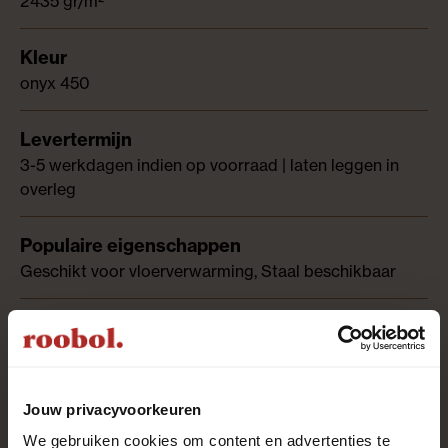
2435 gr/m²
onyx 450
3-5 werkdagen indien op voorraad | laten leggen in
overleg
Geschikt voor vloerverwarming, Staal beschikbaar
Moquette
Jouw privacyvoorkeuren
Stabilon
We gebruiken cookies om content en advertenties te