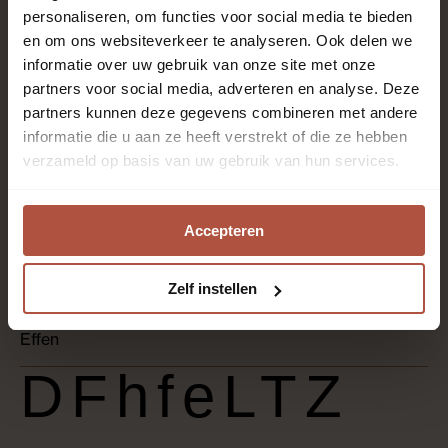
personaliseren, om functies voor social media te bieden
en om ons websiteverkeer te analyseren. Ook delen we
informatie over uw gebruik van onze site met onze
100% polyamide
partners voor social media, adverteren en analyse. Deze
partners kunnen deze gegevens combineren met andere
informatie die u aan ze heeft verstrekt of die ze hebben
Synthetische garens
verzameld op basis van uw gebruik van hun services.
Accepteren
Kantoren en winkels, Slaapkamer, Thuiskantoor, Trap,
Woonkamer
Zelf instellen
Effen
DFhfeLTZ