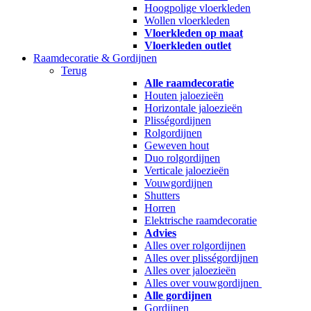
Hoogpolige vloerkleden
Wollen vloerkleden
Vloerkleden op maat
Vloerkleden outlet
Raamdecoratie & Gordijnen
Terug
Alle raamdecoratie
Houten jaloezieën
Horizontale jaloezieën
Plisségordijnen
Rolgordijnen
Geweven hout
Duo rolgordijnen
Verticale jaloezieën
Vouwgordijnen
Shutters
Horren
Elektrische raamdecoratie
Advies
Alles over rolgordijnen
Alles over plisségordijnen
Alles over jaloezieën
Alles over vouwgordijnen
Alle gordijnen
Gordijnen