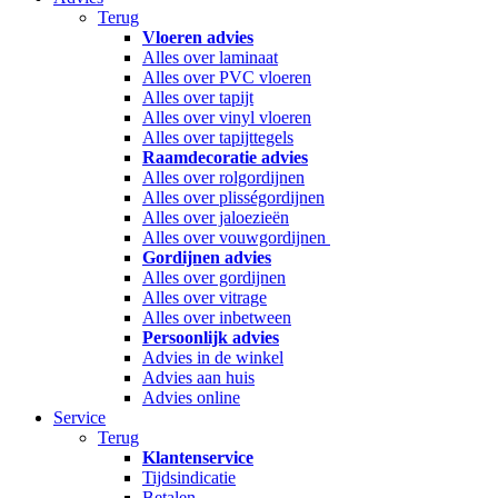
Terug
Vloeren advies
Alles over laminaat
Alles over PVC vloeren
Alles over tapijt
Alles over vinyl vloeren
Alles over tapijttegels
Raamdecoratie advies
Alles over rolgordijnen
Alles over plisségordijnen
Alles over jaloezieën
Alles over vouwgordijnen
Gordijnen advies
Alles over gordijnen
Alles over vitrage
Alles over inbetween
Persoonlijk advies
Advies in de winkel
Advies aan huis
Advies online
Service
Terug
Klantenservice
Tijdsindicatie
Betalen