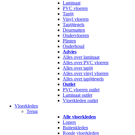
Laminaat
PVC vloeren
Tapijt
Vinyl vloeren
Tapijttegels
Deurmatten
Ondervloeren
Plinten
Onderhoud
Advies
Alles over laminaat
Alles over PVC vloeren
Alles over tapijt
Alles over vinyl vloeren
Alles over tapijttegels
Outlet
PVC vloeren outlet
Laminaat outlet
Vloerkleden outlet
Vloerkleden
Terug
Alle vloerkleden
Lopers
Buitenkleden
Ronde vloerkleden