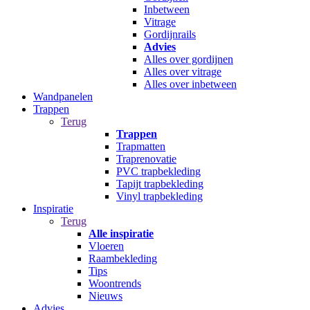
Inbetween
Vitrage
Gordijnrails
Advies
Alles over gordijnen
Alles over vitrage
Alles over inbetween
Wandpanelen
Trappen
Terug
Trappen
Trapmatten
Traprenovatie
PVC trapbekleding
Tapijt trapbekleding
Vinyl trapbekleding
Inspiratie
Terug
Alle inspiratie
Vloeren
Raambekleding
Tips
Woontrends
Nieuws
Advies