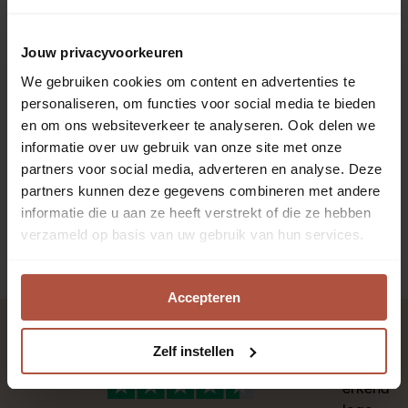
Hoge plint Modern
Hoge plint Romantisch wit
verkeerswit
€ 33,95
€ 37,95
Jouw privacyvoorkeuren
prijs per stuk
prijs per stuk
We gebruiken cookies om content en advertenties te
personaliseren, om functies voor social media te bieden
en om ons websiteverkeer te analyseren. Ook delen we
Hoge plint Modern wit
informatie over uw gebruik van onze site met onze
partners voor social media, adverteren en analyse. Deze
€ 37,95
partners kunnen deze gegevens combineren met andere
prijs per stuk
informatie die u aan ze heeft verstrekt of die ze hebben
verzameld op basis van uw gebruik van hun services.
Accepteren
Zelf instellen