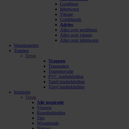
Gordijnen
Inbetween
Vitrage
Gordijnrails
Advies
Alles over gordijnen
Alles over vitrage
Alles over inbetween
Wandpanelen
Trappen
Terug
Trappen
Trapmatten
Traprenovatie
PVC trapbekleding
Tapijt trapbekleding
Vinyl trapbekleding
Inspiratie
Terug
Alle inspiratie
Vloeren
Raambekleding
Tips
Woontrends
Nieuws