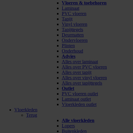
Vloeren & toebehoren
Laminaat
PVC vloeren
Tapijt
Vinyl vloeren
Tapijttegels
Deurmatten
Ondervloeren
Plinten
Onderhoud
Advies
Alles over laminaat
Alles over PVC vloeren
Alles over tapijt
Alles over vinyl vloeren
Alles over tapijttegels
Outlet
PVC vloeren outlet
Laminaat outlet
Vloerkleden outlet
Vloerkleden
Terug
Alle vloerkleden
Lopers
Buitenkleden