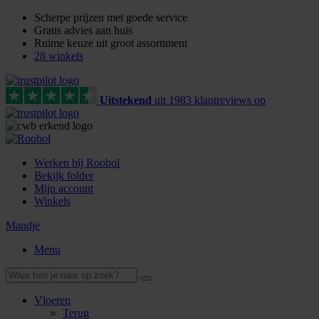
Scherpe prijzen met goede service
Gratis advies aan huis
Ruime keuze uit groot assortiment
28 winkels
Uitstekend
uit
1983
klant
reviews
op
Werken bij Roobol
Bekijk folder
Mijn account
Winkels
Mandje
Menu
Vloeren
Terug