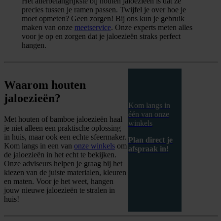
Het allerbelangrijkste bij houten jaloezieën is dat ze
precies tussen je ramen passen. Twijfel je over hoe je
moet opmeten? Geen zorgen! Bij ons kun je gebruik
maken van onze
meetservice
. Onze experts meten alles
voor je op en zorgen dat je jaloezieën straks perfect
hangen.
Waarom houten
jaloezieën?
Kom langs in
één van onze
Met houten of bamboe jaloezieën haal
winkels
je niet alleen een praktische oplossing
in huis, maar ook een echte sfeermaker.
Plan direct je
Kom langs in een van
onze winkels
om
afspraak in!
de jaloezieën in het echt te bekijken.
Onze adviseurs helpen je graag bij het
kiezen van de juiste materialen, kleuren
en maten. Voor je het weet, hangen
jouw nieuwe jaloezieën te stralen in
huis!