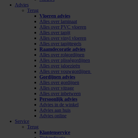
Advies
Terug
Vloeren advies
Alles over laminaat
Alles over PVC vloeren
Alles over tapijt
Alles over vinyl vloeren
Alles over tapijttegels
Raamdecoratie advies
Alles over rolgordijnen
Alles over plisségordijnen
Alles over jaloezieën
Alles over vouwgordijnen
Gordijnen advies
Alles over gordijnen
Alles over vitrage
Alles over inbetween
Persoonlijk advies
Advies in de winkel
Advies aan huis
Advies online
Service
Terug
Klantenservice
Tijdsindicatie