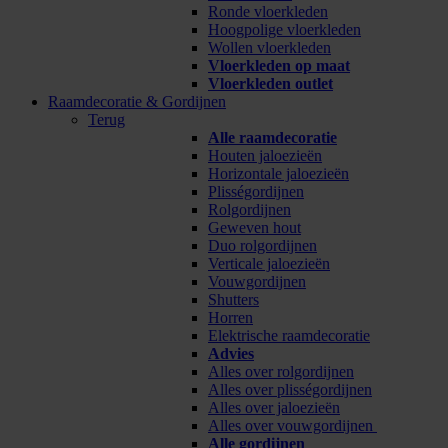
Ronde vloerkleden
Hoogpolige vloerkleden
Wollen vloerkleden
Vloerkleden op maat
Vloerkleden outlet
Raamdecoratie & Gordijnen
Terug
Alle raamdecoratie
Houten jaloezieën
Horizontale jaloezieën
Plisségordijnen
Rolgordijnen
Geweven hout
Duo rolgordijnen
Verticale jaloezieën
Vouwgordijnen
Shutters
Horren
Elektrische raamdecoratie
Advies
Alles over rolgordijnen
Alles over plisségordijnen
Alles over jaloezieën
Alles over vouwgordijnen
Alle gordijnen