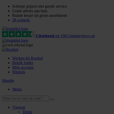
Scherpe prijzen met goede service
Gratis advies aan huis
Ruime keuze uit groot assortiment
28 winkels
Uitstekend
uit
1983
klant
reviews
op
Werken bij Roobol
Bekijk folder
Mijn account
Winkels
Mandje
Menu
Vloeren
Terug