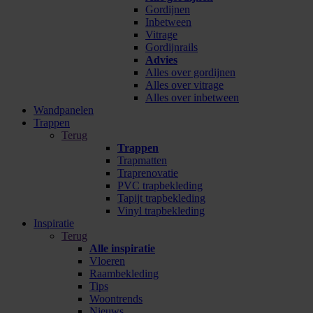
Gordijnen
Inbetween
Vitrage
Gordijnrails
Advies
Alles over gordijnen
Alles over vitrage
Alles over inbetween
Wandpanelen
Trappen
Terug
Trappen
Trapmatten
Traprenovatie
PVC trapbekleding
Tapijt trapbekleding
Vinyl trapbekleding
Inspiratie
Terug
Alle inspiratie
Vloeren
Raambekleding
Tips
Woontrends
Nieuws