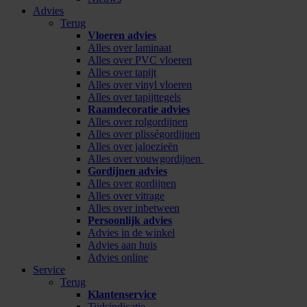
Advies
Terug
Vloeren advies
Alles over laminaat
Alles over PVC vloeren
Alles over tapijt
Alles over vinyl vloeren
Alles over tapijttegels
Raamdecoratie advies
Alles over rolgordijnen
Alles over plisségordijnen
Alles over jaloezieën
Alles over vouwgordijnen
Gordijnen advies
Alles over gordijnen
Alles over vitrage
Alles over inbetween
Persoonlijk advies
Advies in de winkel
Advies aan huis
Advies online
Service
Terug
Klantenservice
Tijdsindicatie