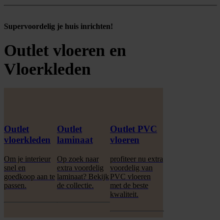
Supervoordelig je huis inrichten!
Outlet vloeren en
Vloerkleden
Outlet
Outlet
Outlet PVC
vloerkleden
laminaat
vloeren
Om je interieur
Op zoek naar
profiteer nu extra
snel en
extra voordelig
voordelig van
goedkoop aan te
laminaat? Bekijk
PVC vloeren
passen.
de collectie.
met de beste
kwaliteit.