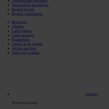
Tijdsindicatie opvragen
Nieuwsbrief inschrijven
Roobol in huis
Roobol verhuisdoos
Bezorgen
Afhalen
Laten leggen
Laten plaatsen
Maatnemen
Advies in de winkel
Advies aan huis
Vind jouw winkel
Contact
We helpen je graag