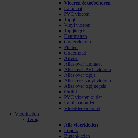
Vloeren & toebehoren
Laminaat
PVC vloeren
Tapijt
Vinyl vloeren
Tapijttegels
Deurmatten
Ondervloeren
Plinten
Onderhoud
Advies
Alles over laminaat
Alles over PVC vloeren
Alles over tapijt
Alles over vinyl vloeren
Alles over tapijttegels
Outlet
PVC vloeren outlet
Laminaat outlet
Vloerkleden outlet
Vloerkleden
Terug
Alle vloerkleden
Lopers
Buitenkleden