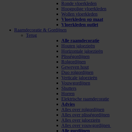
Ronde vloerkleden
Hoogpolige vloerkleden
Wollen vloerkleden
Vloerkleden op maat
Vloerkleden outlet
Raamdecoratie & Gordijnen
Terug
Alle raamdecoratie
Houten jaloezieën
Horizontale jaloezieën
Plisségordijnen
Rolgordijnen
Geweven hout
Duo rolgordijnen
Verticale jaloezieën
Vouwgordijnen
Shutters
Horren
Elektrische raamdecoratie
Advies
Alles over rolgordijnen
Alles over plisségordijnen
Alles over jaloezieën
Alles over vouwgordijnen
Alle gordijnen