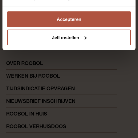
uur)
Chat met een adviseur
Accepteren
direct antwoord op werkdagen (09.00-16.30 uur)
Zelf instellen
0180 644 644
maandag t/m vrijdag van 08.00 - 16.45 uur
OVER ROOBOL
WERKEN BIJ ROOBOL
TIJDSINDICATIE OPVRAGEN
NIEUWSBRIEF INSCHRIJVEN
ROOBOL IN HUIS
ROOBOL VERHUISDOOS