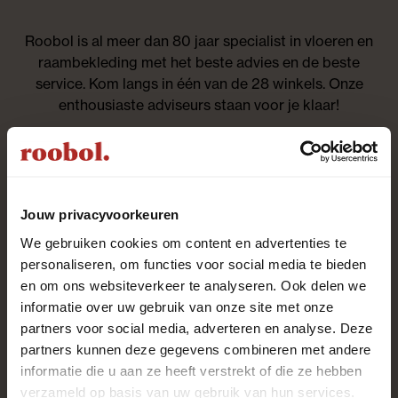
Roobol is al meer dan 80 jaar specialist in vloeren en
raambekleding met het beste advies en de beste
service. Kom langs in één van de 28 winkels. Onze
enthousiaste adviseurs staan voor je klaar!
Altijd als eerste op de
hoogte zijn?
Jouw privacyvoorkeuren
We gebruiken cookies om content en advertenties te
Aanmelden nieuwsbrief
personaliseren, om functies voor social media te bieden
en om ons websiteverkeer te analyseren. Ook delen we
informatie over uw gebruik van onze site met onze
Contact
partners voor social media, adverteren en analyse. Deze
We helpen je graag
partners kunnen deze gegevens combineren met andere
informatie die u aan ze heeft verstrekt of die ze hebben
Whatsapp met een adviseur
verzameld op basis van uw gebruik van hun services.
binnen 30 min. antwoord op werkdagen (09.00-16.30