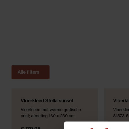
Alle filters
Vloerkleed Stella sunset
Vloerk
Vloerkleed met warme grafische
Vloerkle
print; afmeting 160 x 230 cm
81573-5
€ 179,95
€ 169,