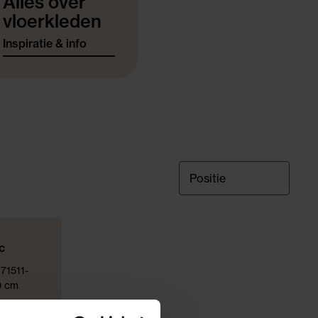
Alles over
vloerkleden
Inspiratie & info
c
 71511-
0 cm