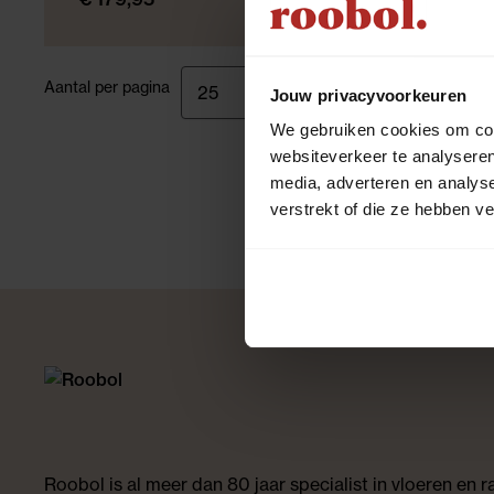
prijs per stuk
Aantal per pagina
Jouw privacyvoorkeuren
We gebruiken cookies om cont
websiteverkeer te analyseren
media, adverteren en analys
verstrekt of die ze hebben v
Roobol is al meer dan 80 jaar specialist in vloeren en