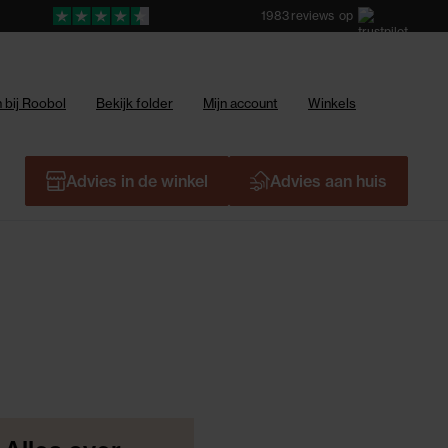
1983
reviews
op
 bij Roobol
Bekijk folder
Mijn account
Winkels
Advies in de winkel
Advies aan huis