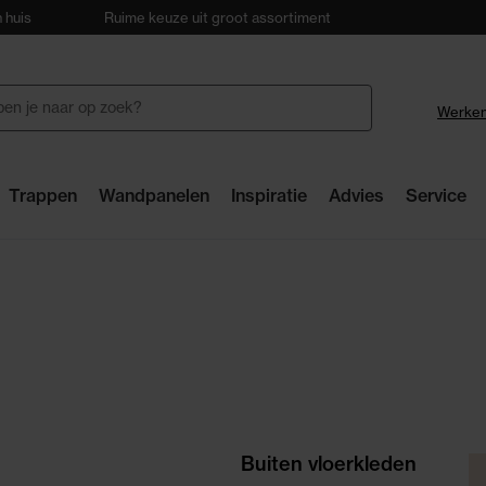
 huis
Ruime keuze uit groot assortiment
28 winkels
Werken
Trappen
Wandpanelen
Inspiratie
Advies
Service
Buiten vloerkleden