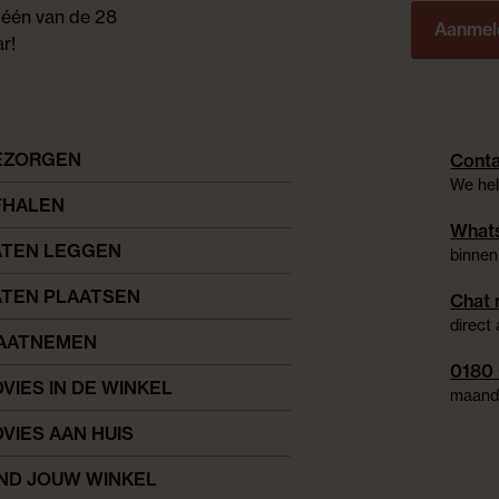
 één van de 28
Aanmel
r!
EZORGEN
Conta
We hel
FHALEN
Whats
ATEN LEGGEN
binnen
ATEN PLAATSEN
Chat 
direct
AATNEMEN
0180
VIES IN DE WINKEL
maanda
VIES AAN HUIS
IND JOUW WINKEL