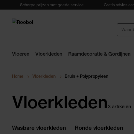
Scherpe prijzen met goede service
Gratis advies aan
Vloeren
Vloerkleden
Raamdecoratie & Gordijnen
Home
Vloerkleden
Bruin
+
Polypropyleen
Vloerkleden
3 artikelen
Wasbare vloerkleden
Ronde vloerkleden