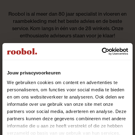
Roobol is al meer dan 80 jaar specialist in vloeren en
raambekleding met het beste advies en de beste
service. Kom langs in één van de 28 winkels. Onze
enthousiaste adviseurs staan voor je klaar!
Altijd als eerste op de
hoogte zijn?
Jouw privacyvoorkeuren
We gebruiken cookies om content en advertenties te
Aanmelden nieuwsbrief
personaliseren, om functies voor social media te bieden
en om ons websiteverkeer te analyseren. Ook delen we
informatie over uw gebruik van onze site met onze
Contact
partners voor social media, adverteren en analyse. Deze
We helpen je graag
partners kunnen deze gegevens combineren met andere
informatie die u aan ze heeft verstrekt of die ze hebben
Whatsapp met een adviseur
verzameld op basis van uw gebruik van hun services.
binnen 30 min. antwoord op werkdagen (09.00-16.30