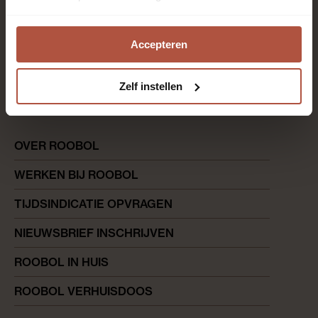
uur)
Chat met een adviseur
Accepteren
direct antwoord op werkdagen (09.00-16.30 uur)
Zelf instellen
0180 644 644
maandag t/m vrijdag van 08.00 - 16.45 uur
OVER ROOBOL
WERKEN BIJ ROOBOL
TIJDSINDICATIE OPVRAGEN
NIEUWSBRIEF INSCHRIJVEN
ROOBOL IN HUIS
ROOBOL VERHUISDOOS