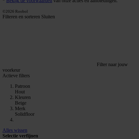
*
Bekijk de voorwaarden
van onze acties en aanbiedingen.
©2026 Roobol
Filteren en sorteren
Sluiten
Filter naar jouw
voorkeur
Actieve filters
Patroon
Hout
Kleuren
Beige
Merk
Solidfloor
Alles wissen
Selectie verfijnen