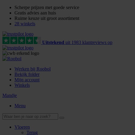
Scherpe prijzen met goede service
Gratis advies aan huis
Ruime keuze uit groot assortiment
28 winkels
Uitstekend
uit
1983
klant
reviews
op
Werken bij Roobol
Bekijk folder
Mijn account
Winkels
Mandje
Menu
Vloeren
Terug