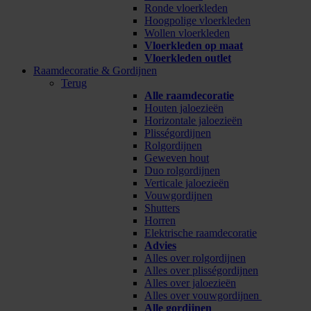
Ronde vloerkleden
Hoogpolige vloerkleden
Wollen vloerkleden
Vloerkleden op maat
Vloerkleden outlet
Raamdecoratie & Gordijnen
Terug
Alle raamdecoratie
Houten jaloezieën
Horizontale jaloezieën
Plisségordijnen
Rolgordijnen
Geweven hout
Duo rolgordijnen
Verticale jaloezieën
Vouwgordijnen
Shutters
Horren
Elektrische raamdecoratie
Advies
Alles over rolgordijnen
Alles over plisségordijnen
Alles over jaloezieën
Alles over vouwgordijnen
Alle gordijnen