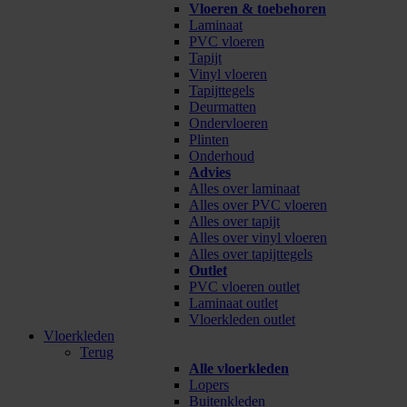
Vloeren & toebehoren
Laminaat
PVC vloeren
Tapijt
Vinyl vloeren
Tapijttegels
Deurmatten
Ondervloeren
Plinten
Onderhoud
Advies
Alles over laminaat
Alles over PVC vloeren
Alles over tapijt
Alles over vinyl vloeren
Alles over tapijttegels
Outlet
PVC vloeren outlet
Laminaat outlet
Vloerkleden outlet
Vloerkleden
Terug
Alle vloerkleden
Lopers
Buitenkleden