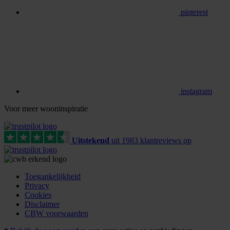
pinterest
instagram
Voor meer wooninspiratie
Uitstekend
uit
1983
klant
reviews
op
Toegankelijkheid
Privacy
Cookies
Disclaimer
CBW voorwaarden