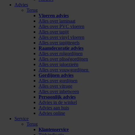
Advies
Terug
Vloeren advies
Alles over laminaat
Alles over PVC vloeren
Alles over tapijt
Alles over vinyl vloeren
Alles over tapijttegels
Raamdecoratie advies
Alles over rolgordijnen
Alles over plisségordijnen
Alles over jaloezieën
Alles over vouwgordijnen
Gordijnen advies
Alles over gordijnen
Alles over vitrage
Alles over inbetween
Persoonlijk advies
Advies in de winkel
Advies aan huis
Advies online
Service
Terug
Klantenservice
Tijdsindicatie