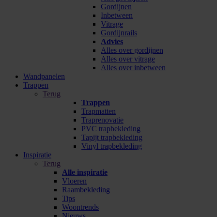
Gordijnen
Inbetween
Vitrage
Gordijnrails
Advies
Alles over gordijnen
Alles over vitrage
Alles over inbetween
Wandpanelen
Trappen
Terug
Trappen
Trapmatten
Traprenovatie
PVC trapbekleding
Tapijt trapbekleding
Vinyl trapbekleding
Inspiratie
Terug
Alle inspiratie
Vloeren
Raambekleding
Tips
Woontrends
Nieuws