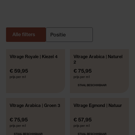
Alle filters
Vitrage Royale | Kiezel 4
Vitrage Arabica | Naturel
GRATIS GEMAAKT!*
GRATIS GEMAAKT!*
2
€ 59,95
€ 75,95
prijs per m1
prijs per m1
STAAL BESCHIKBAAR
Vitrage Arabica | Groen 3
Vitrage Egmond | Natuur
GRATIS GEMAAKT!*
GRATIS GEMAAKT!*
€ 75,95
€ 57,95
prijs per m1
prijs per m1
STAAL BESCHIKBAAR
STAAL BESCHIKBAAR