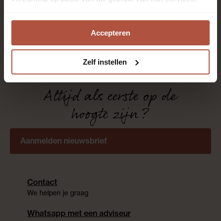
Roobol is al meer dan 80 jaar specialist in vloeren en
Accepteren
raambekleding met het beste advies en de beste
service. Kom langs in één van de 28 winkels. Onze
enthousiaste adviseurs staan voor je klaar!
Zelf instellen
Altijd als eerste op de
hoogte zijn?
Aanmelden nieuwsbrief
Contact
We helpen je graag
Whatsapp met een adviseur