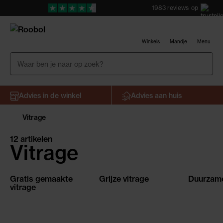
1983
reviews
op
Winkels
Mandje
Menu
Advies in de winkel
Advies aan huis
Vitrage
12 artikelen
Vitrage
Gratis gemaakte
Grijze vitrage
Duurzame
vitrage