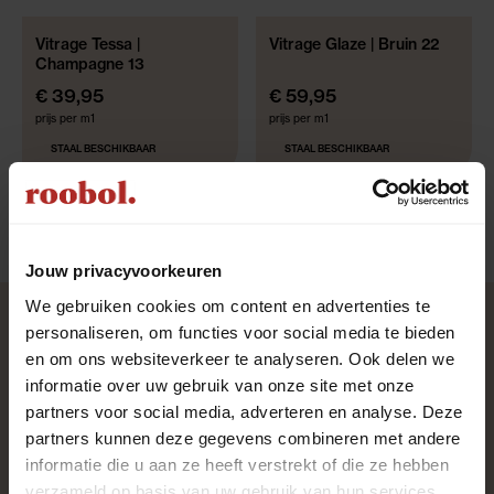
Vitrage Tessa |
Vitrage Glaze | Bruin 22
GRATIS GEMAAKT!*
GRATIS GEMAAKT!*
Champagne 13
€ 39,95
€ 59,95
prijs per m1
prijs per m1
STAAL BESCHIKBAAR
STAAL BESCHIKBAAR
Jouw privacyvoorkeuren
We gebruiken cookies om content en advertenties te
personaliseren, om functies voor social media te bieden
en om ons websiteverkeer te analyseren. Ook delen we
informatie over uw gebruik van onze site met onze
partners voor social media, adverteren en analyse. Deze
Uitstekend
uit
1983
klant
reviews
partners kunnen deze gegevens combineren met andere
informatie die u aan ze heeft verstrekt of die ze hebben
verzameld op basis van uw gebruik van hun services.