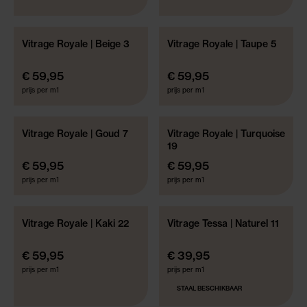
Vitrage Royale | Beige 3
Vitrage Royale | Taupe 5
GRATIS GEMAAKT!*
GRATIS GEMAAKT!*
€ 59,95
€ 59,95
prijs per m1
prijs per m1
Vitrage Royale | Goud 7
Vitrage Royale | Turquoise
GRATIS GEMAAKT!*
GRATIS GEMAAKT!*
19
€ 59,95
€ 59,95
prijs per m1
prijs per m1
Vitrage Royale | Kaki 22
Vitrage Tessa | Naturel 11
GRATIS GEMAAKT!*
GRATIS GEMAAKT!*
€ 59,95
€ 39,95
prijs per m1
prijs per m1
STAAL BESCHIKBAAR