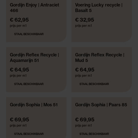
Gordijn Enjoy | Antraciet
Voering Lucky recycle |
GRATIS GEMAAKT!*
GERECYCLEDE MATERIALEN
466
Basalt 5
GRATIS GEMAAKT!*
€ 62,95
€ 32,95
prijs per m1
prijs per m1
STAAL BESCHIKBAAR
Gordijn Reflex Recycle |
Gordijn Reflex Recycle |
GERECYCLEDE MATERIALEN
GERECYCLEDE MATERIALEN
Aquamarijn 51
Mud 5
GRATIS GEMAAKT!*
GRATIS GEMAAKT!*
€ 64,95
€ 64,95
prijs per m1
prijs per m1
STAAL BESCHIKBAAR
STAAL BESCHIKBAAR
Gordijn Sophia | Mos 51
Gordijn Sophia | Paars 85
GRATIS GEMAAKT!*
GRATIS GEMAAKT!*
€ 69,95
€ 69,95
prijs per m1
prijs per m1
STAAL BESCHIKBAAR
STAAL BESCHIKBAAR