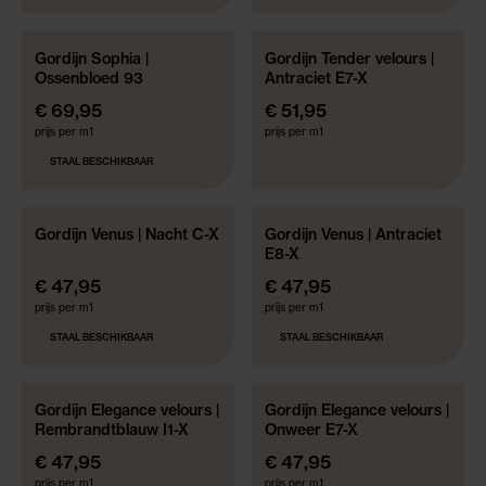
Gordijn Sophia |
Gordijn Tender velours |
GRATIS GEMAAKT!*
GRATIS GEMAAKT!*
Ossenbloed 93
Antraciet E7-X
€ 69,95
€ 51,95
prijs per m1
prijs per m1
STAAL BESCHIKBAAR
Gordijn Venus | Nacht C-X
Gordijn Venus | Antraciet
GERECYCLEDE MATERIALEN
GERECYCLEDE MATERIALEN
E8-X
GRATIS GEMAAKT!*
GRATIS GEMAAKT!*
€ 47,95
€ 47,95
prijs per m1
prijs per m1
STAAL BESCHIKBAAR
STAAL BESCHIKBAAR
Gordijn Elegance velours |
Gordijn Elegance velours |
GRATIS GEMAAKT!*
GRATIS GEMAAKT!*
Rembrandtblauw I1-X
Onweer E7-X
€ 47,95
€ 47,95
prijs per m1
prijs per m1