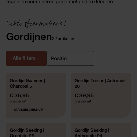
tegen en combineren goed met andere kleuren.
Echte sfeermakers!
Gordijnen
22 artikelen
Alle filters
Gordijn Nuancer |
Gordijn Tresor | Antraciet
DUURZAME GRONDSTOFFEN
GRATIS GEMAAKT!*
Charcoal 5
26
GERECYCLEDE MATERIALEN
€ 36,95
€ 39,95
prijs per m1
prijs per m1
STAAL BESCHIKBAAR
Gordijn Seeking |
Gordijn Seeking |
GRATIS GEMAAKT!*
GRATIS GEMAAKT!*
Graphite 96
Anthracite 94