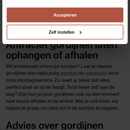
juist voor een elegante enkele plooi, het kan bij ons
allemaal. Kies je voor een enkele plooi? Dan maken we
Accepteren
je gordijnen helemaal gratis (*). Zo stel je jouw ideale
gordijnen
samen, perfect op maat en helemaal
afgestemd op jouw woonwensen.
Zelf instellen
Antraciet gordijnen laten
ophangen of afhalen
Wil je helemaal ontzorgd worden? Laat je nieuwe
gordijnen dan vakkundig
inmeten
én
ophangen
door
onze montageservice. Zo weet je zeker dat alles
perfect past en strak hangt. Toch liever zelf aan de
slag? Dan kun je jouw gordijnen ook op een moment
naar keuze afhalen in de winkel. Wat je ook kiest, wij
helpen je graag om alles tot in de puntjes te regelen.
Advies over gordijnen