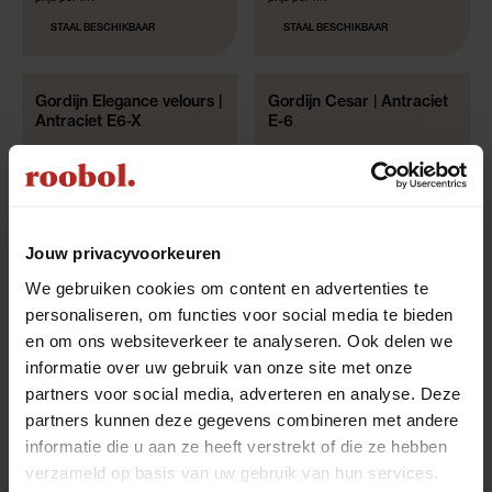
STAAL BESCHIKBAAR
STAAL BESCHIKBAAR
Gordijn Elegance velours |
Gordijn Cesar | Antraciet
GRATIS GEMAAKT!*
GRATIS GEMAAKT!*
Antraciet E6-X
E-6
€ 47,95
€ 36,95
prijs per m1
prijs per m1
STAAL BESCHIKBAAR
STAAL BESCHIKBAAR
Jouw privacyvoorkeuren
We gebruiken cookies om content en advertenties te
personaliseren, om functies voor social media te bieden
en om ons websiteverkeer te analyseren. Ook delen we
Antraciet gordijnen op
informatie over uw gebruik van onze site met onze
partners voor social media, adverteren en analyse. Deze
maat gemaakt
partners kunnen deze gegevens combineren met andere
informatie die u aan ze heeft verstrekt of die ze hebben
Bij Roobol maken we gordijnen precies zoals jij het
verzameld op basis van uw gebruik van hun services.
wilt. Wil je graag inslagringen aan een roede of ga je