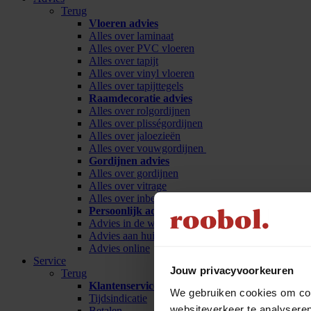
Terug
Vloeren advies
Alles over laminaat
Alles over PVC vloeren
Alles over tapijt
Alles over vinyl vloeren
Alles over tapijttegels
Raamdecoratie advies
Alles over rolgordijnen
Alles over plisségordijnen
Alles over jaloezieën
Alles over vouwgordijnen
Gordijnen advies
Alles over gordijnen
Alles over vitrage
Alles over inbetween
Persoonlijk advies
Advies in de winkel
Advies aan huis
Advies online
Service
Jouw privacyvoorkeuren
Terug
Klantenservice
We gebruiken cookies om cont
Tijdsindicatie
websiteverkeer te analyseren
Betalen