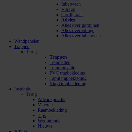
Inbetween
Vitrage
Gordijnrails
Advies
Alles over gordijnen
Alles over vitrage
Alles over inbetween
Wandpanelen
Trappen
Terug
Trappen
Trapmatten
Traprenovatie
PVC trapbekleding
Tapijt trapbekleding
Vinyl trapbekleding
Inspiratie
Terug
Alle inspiratie
Vloeren
Raambekleding
Tips
Woontrends
Nieuws
Advies