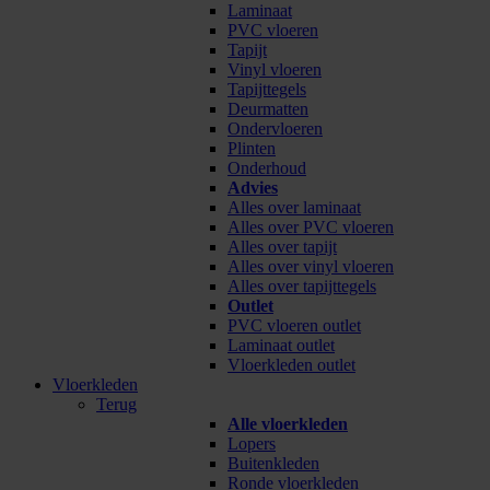
Laminaat
PVC vloeren
Tapijt
Vinyl vloeren
Tapijttegels
Deurmatten
Ondervloeren
Plinten
Onderhoud
Advies
Alles over laminaat
Alles over PVC vloeren
Alles over tapijt
Alles over vinyl vloeren
Alles over tapijttegels
Outlet
PVC vloeren outlet
Laminaat outlet
Vloerkleden outlet
Vloerkleden
Terug
Alle vloerkleden
Lopers
Buitenkleden
Ronde vloerkleden