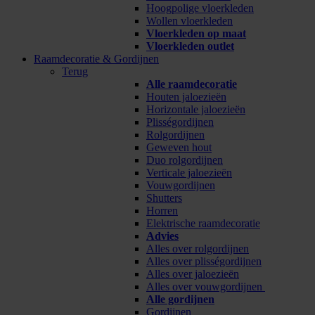
Hoogpolige vloerkleden
Wollen vloerkleden
Vloerkleden op maat
Vloerkleden outlet
Raamdecoratie & Gordijnen
Terug
Alle raamdecoratie
Houten jaloezieën
Horizontale jaloezieën
Plisségordijnen
Rolgordijnen
Geweven hout
Duo rolgordijnen
Verticale jaloezieën
Vouwgordijnen
Shutters
Horren
Elektrische raamdecoratie
Advies
Alles over rolgordijnen
Alles over plisségordijnen
Alles over jaloezieën
Alles over vouwgordijnen
Alle gordijnen
Gordijnen