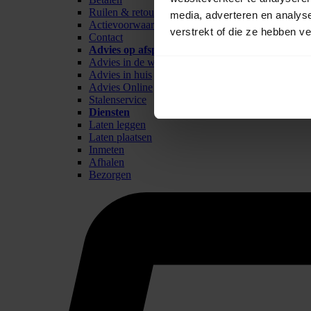
Ruilen & retour
media, adverteren en analys
Actievoorwaarden
verstrekt of die ze hebben v
Contact
Advies op afspraak
Advies in de winkel
Advies in huis
Advies Online
Stalenservice
Diensten
Laten leggen
Laten plaatsen
Inmeten
Afhalen
Bezorgen