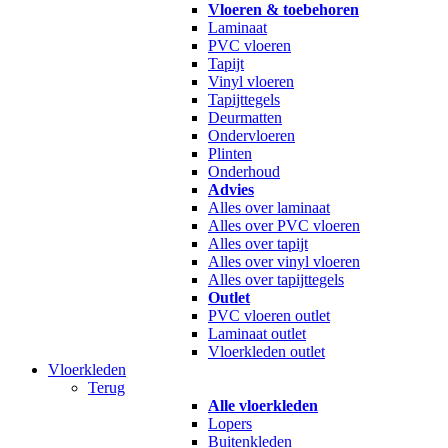
Vloeren & toebehoren
Laminaat
PVC vloeren
Tapijt
Vinyl vloeren
Tapijttegels
Deurmatten
Ondervloeren
Plinten
Onderhoud
Advies
Alles over laminaat
Alles over PVC vloeren
Alles over tapijt
Alles over vinyl vloeren
Alles over tapijttegels
Outlet
PVC vloeren outlet
Laminaat outlet
Vloerkleden outlet
Vloerkleden
Terug
Alle vloerkleden
Lopers
Buitenkleden