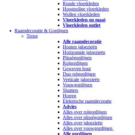
Ronde vloerkleden
Hoogpolige vloerkleden
Wollen vloerkleden
Vloerkleden op maat
Vloerkleden outlet
Raamdecoratie & Gordijnen
Terug
Alle raamdecoratie
Houten jaloezieën
Horizontale jaloezieën
Plisségordijnen
Rolgordijnen
Geweven hout
Duo rolgordijnen
Verticale jaloezieën
Vouwgordijnen
Shutters
Horren
Elektrische raamdecoratie
Advies
Alles over rolgordijnen
Alles over plisségordijnen
Alles over jaloezieën
Alles over vouwgordijnen
Alle gordijnen