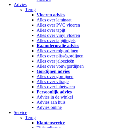
Advies
Terug
Vloeren advies
Alles over laminaat
Alles over PVC vloeren
Alles over tapijt
Alles over vinyl vloeren
Alles over tapijttegels
Raamdecoratie advies
Alles over rolgordijnen
Alles over plisségordijnen
Alles over jaloezieën
Alles over vouwgordijnen
Gordijnen advies
Alles over gordijnen
Alles over vitrage
Alles over inbetween
Persoonlijk advies
Advies in de winkel
Advies aan huis
Advies online
Service
Terug
Klantenservice
Tijdsindicatie