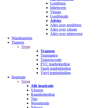
Gordijnen
Inbetween
Vitrage
Gordijnrails
Advies
Alles over gordijnen
Alles over vitrage
Alles over inbetween
Wandpanelen
Trappen
Terug
Trappen
Trapmatten
Traprenovatie
PVC trapbekleding
Tapijt trapbekleding
Vinyl trapbekleding
Inspiratie
Terug
Alle inspiratie
Vloeren
Raambekleding
Tips
Woontrends
Nieuws