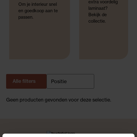
extra voordelig
Om je interieur snel
laminaat?
en goedkoop aan te
Bekijk de
passen.
collectie.
Alle filters
Geen producten gevonden voor deze selectie.