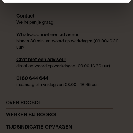
Contact
We helpen je graag
Whatsapp met een adviseur
binnen 30 min. antwoord op werkdagen (09.00-16.30
uur)
Chat met een adviseur
direct antwoord op werkdagen (09.00-16.30 uur)
0180 644 644
maandag t/m vrijdag van 08.00 - 16.45 uur
OVER ROOBOL
WERKEN BIJ ROOBOL
TIJDSINDICATIE OPVRAGEN