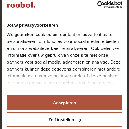
Uitstekend
uit
1983
klant
reviews
Jouw privacyvoorkeuren
We gebruiken cookies om content en advertenties te
personaliseren, om functies voor social media te bieden
en om ons websiteverkeer te analyseren. Ook delen we
Roobol is al meer dan 80 jaar specialist in vloeren en
informatie over uw gebruik van onze site met onze
raambekleding met het beste advies en de beste
partners voor social media, adverteren en analyse. Deze
service. Kom langs in één van de 28 winkels. Onze
partners kunnen deze gegevens combineren met andere
enthousiaste adviseurs staan voor je klaar!
informatie die u aan ze heeft verstrekt of die ze hebben
verzameld op basis van uw gebruik van hun services.
Altijd als eerste op de
hoogte zijn?
Accepteren
Zelf instellen
Aanmelden nieuwsbrief